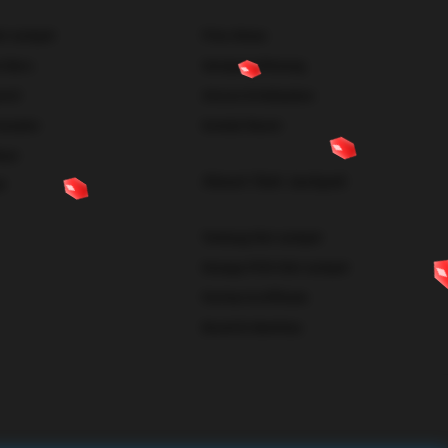
t Jackpot
Fitur Akses
n Baru
Gampang Menang
ord
Aturan & Kebijakan
ansaksi
Kontak Resmi
kasi
About Slot Jackpot
P
Tentang Slot Jackpot
Kenapa Pilih Slot Jackpot
Partner & Affiliate
Brand & Identitas