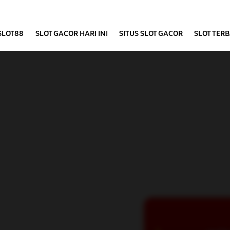
SLOT88
SLOT GACOR HARI INI
SITUS SLOT GACOR
SLOT TER
Slot Jack
Slot G