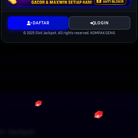
DAFTAR
LOGIN
dan terpercaya di Indonesia dengan pilihan permainan te
 hari ini?
© 2025 Slot Jackpot. All rights reserved. KOMPAK GENG
esmi seperti slot88 untuk menghadirkan permainan slot 
 transaksi via Bank dan E-wallet 24 jam nonstop tanpa ha
ik seperti Bonus Deposit Harian, Cashback Mingguan, Komi
 lewat perangkat smartphone, tablet, atau komputer Anda 
ot Jackpot