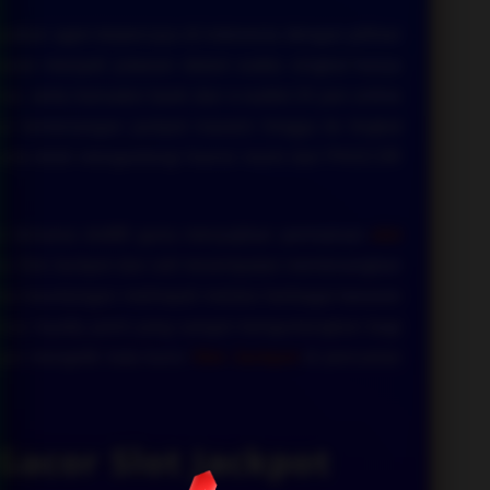
upakan agen terpercaya di indonesia dengan pilihan
pian menjadi jutawan dalam waktu singkat hanya
al, serta transaksi bank dan e-wallet 24 jam online
sasi kemenangan jackpot maxwin hingga ke tingkat
serta telah mengantongi lisensi resmi dari PAGCOR
er ternama slot88 guna menyajikan permainan
slot
ama Slot Jackpot dan raih kesempatan memenangkan
retan keuntungan melimpah melalui berbagai tawaran
onus loyalty point yang sangat menguntungkan bagi
gan mengetik kata kunci
Slot Jackpot
di pencarian
Gacor Slot Jackpot