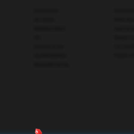
Pusat Bantuan
DAFTAR Slo
Slot Jackpot
Daftar Aku
WhatsApp Support
Lupa Passw
FAQ
Riwayat Tr
Kebijakan Privasi
Fitur Verifi
Syarat & Ketentuan
Program VI
Responsible Gaming