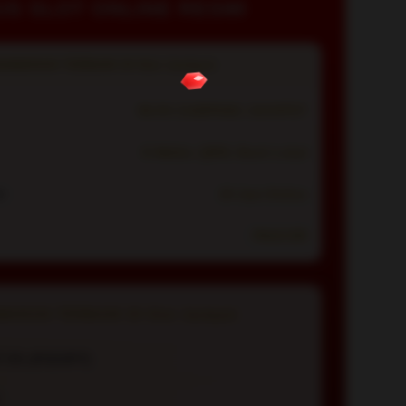
US SLOT ONLINE RESMI
AWARAN TERBAIK DI Slot Jackpot
98.9% GAMPANG JACKPOT
E-Wallet, QRIS, Bank Lokal
n
24 Jam Online
PAGCOR
ARAN TERBAIK DI Slot Jackpot
 8% (PGSOFT)