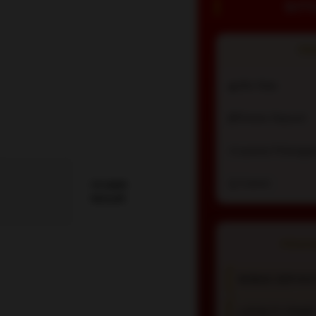
SIT
PEN
🔥
Win Rate
💳
Sistem Deposit
⚡
Layanan Pelangga
📱
Lisensi
+4 lebih
banyak
PENAW
BONUS DEPOSIT
LOYALTY POINT