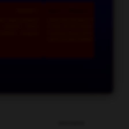
★★★★☆
Dewi L. — Makassar
★★★★★
apat perlakuan
Akses situs slot gacor hari ini praktis banget.
impah. Bonus
Cukup cari Slot Jackpot di Google lewat HP,
back mingguan
langsung kebuka lancar tanpa lemot. Pilihan
game-nya juga lengkap banget.
Information