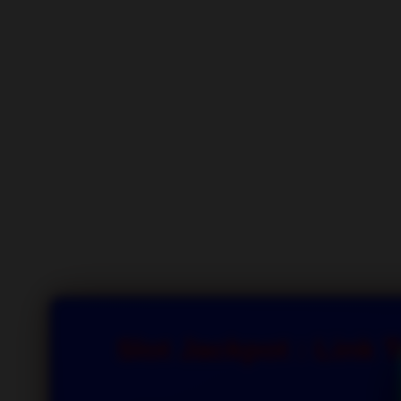
Layer Popup Close
Slot Jackpot : Link