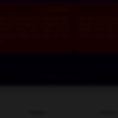
. — Bandung
★★★★★
Hendra W. — Medan
lisensi resmi dari PAGCOR bikin
Fitur VIP mantap banget, d
as main. Nggak perlu khawatir soal
istimewa dan bonus mel
an dana atau data pribadi.
deposit harian dan cash
ded banget buat yang cari situs
selalu cair tepat waktu!
© 2026 Slot Jackpot. All rights reserved.
Support
Account