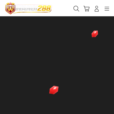
Skip
to
Cari
Troli
Login
Navigation
content