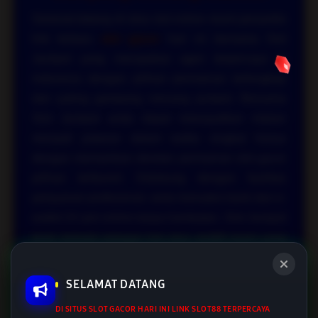
Selamat datang di situs slot online resmi penyedia
link terbaru
slot gacor
hari ini bersama Slot
Jackpot yang merupakan agen terpercaya di
indonesia dengan pilihan permainan terlengkap
dan paling gampang menang jackpot. Bersama
Slot Jackpot anda dapat mewujudkan impian
menjadi jutawan dalam waktu singkat hanya
dengan memainkan deretan permainan slot gacor
pilihan terfavorit. Didukung dengan fasilitas
pelayanan profesional, serta transaksi bank dan e-
wallet 24 jam online tanpa hambatan. Slot Jackpot
telah terbukti sebagai link situs slot88 resmi yang
konsisten memberikan sensasi kemenangan
jackpot maxwin hingga ke tingkat maksimal,
SELAMAT DATANG
lengkap dengan ketersediaan fitur VIP paling
DI SITUS SLOT GACOR HARI INI LINK SLOT88 TERPERCAYA
mutakhir untuk memanjakan seluruh member