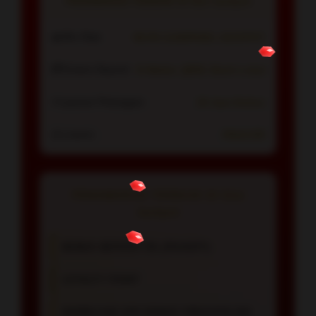
PENAWARAN TERBAIK DI Slot Jackpot
🔥
Win Rate
98.9% GAMPANG JACKPOT
💳
Sistem Deposit
E-Wallet, QRIS, Bank Lokal
⚡
Layanan Pelanggan
24 Jam Online
📱
Lisensi
PAGCOR
PENAWARAN TERBAIK DI Slot
Jackpot
BONUS DEPOSIT 8% (PGSOFT)
LOYALTY POINT
DOWNLOAD APK BONUS FREESPIN 20X