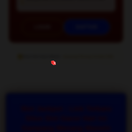
LOGIN
DAFTAR
Situs Slot Gacor Resmi :
Gampang Menang Terbaik 2026.
Layer Popup Close
Slot Jackpot : Link Terbaru
Situs Slot Gacor Hari Ini
Gampang Menang Maxwin