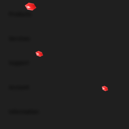
Buka
Footer Navigation
Products
Buka
Services
Buka
Support
Buka
Account
Buka
Information
Buka