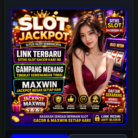
setianya, serta telah mengantongi lisensi resmi
dari PAGCOR sebagai rekomendasi situs
slot
online terupdate dan paling canggih saat ini.
Untuk menghadirkan pengalaman bermain tingkat
tinggi, kami juga bekerja sama secara resmi
dengan provider ternama slot88 guna menyajikan
permainan
slot gampang menang
dengan
persentase winrate mencapai 99.8%. Jadi jangan
ragu lagi, segera bergabung bersama Slot Jackpot
dan raih kesempatan memenangkan hadiah
jackpot bernilai ratusan juta hingga miliaran rupiah
setiap hari. Kami selalu berkomitmen memberikan
deretan keuntungan melimpah melalui berbagai
tawaran promo bonus terbaik, seperti bonus
deposit harian, bonus cashback mingguan, bonus