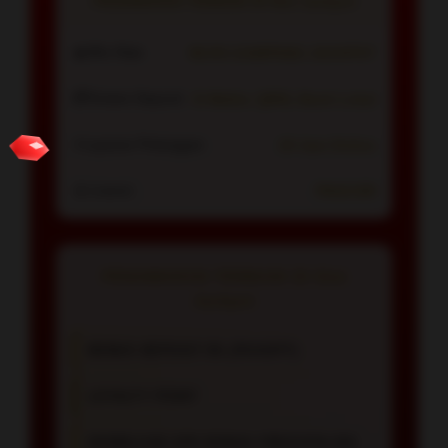
PENAWARAN TERBAIK DI Slot Jackpot
🔥
Win Rate
98.9% GAMPANG JACKPOT
💳
Sistem Deposit
E-Wallet, QRIS, Bank Lokal
⚡
Layanan Pelanggan
24 Jam Online
📱
Lisensi
PAGCOR
PENAWARAN TERBAIK DI Slot
Jackpot
BONUS DEPOSIT 8% (PGSOFT)
LOYALTY POINT
DOWNLOAD APK BONUS FREESPIN 20X