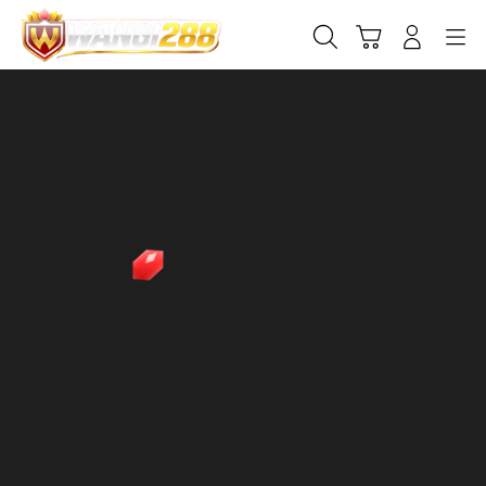
Skip
to
Cari
Troli
Login
Navigation
content