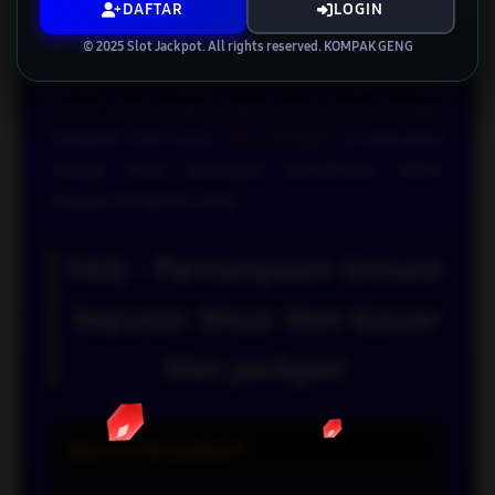
DAFTAR
LOGIN
komisi rollingan, hingga bonus loyalty point yang
sangat menguntungkan bagi para pemain. Situs
© 2025 Slot Jackpot. All rights reserved. KOMPAK GENG
slot Slot Jackpot dapat anda akses dengan sangat
mudah dan praktis kapan saja cukup dengan
mengetik kata kunci
Slot Jackpot
di pencarian
Google lewat perangkat smartphone, tablet,
maupun komputer anda.
FAQ - Pertanyaan Umum
Seputar Situs Slot Gacor
Slot Jackpot
Apa itu Slot Jackpot?