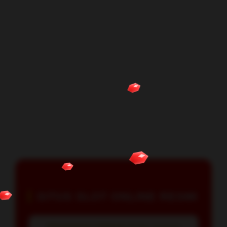
Slot Jackpot : Link
Terbaru Situs Slot Gacor
Hari Ini Gampang Menang
Maxwin
SITUS SLOT ONLINE RESMI