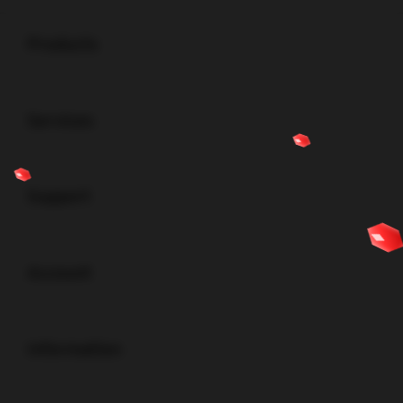
Buka
Footer Navigation
Products
Buka
Services
Buka
Support
Buka
Account
Buka
Information
Buka