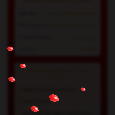
PENAWARAN TERBAIK DI Slot Jackpot
🔥
Win Rate
98.9% GAMPANG JACKPOT
💳
Sistem Deposit
E-Wallet, QRIS, Bank Lokal
⚡
Layanan Pelanggan
24 Jam Online
📱
Lisensi
PAGCOR
PENAWARAN TERBAIK DI Slot
Jackpot
BONUS DEPOSIT 8% (PGSOFT)
LOYALTY POINT
DOWNLOAD APK BONUS FREESPIN 20X