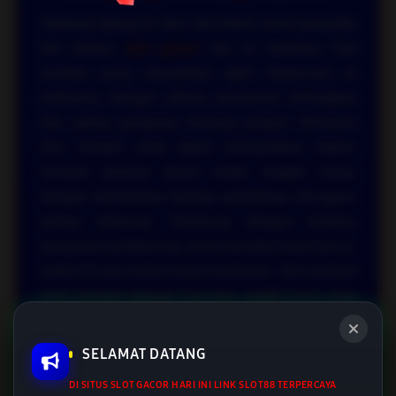
Selamat datang di situs slot online resmi penyedia
link terbaru
slot gacor
hari ini bersama Slot
Jackpot yang merupakan agen terpercaya di
indonesia dengan pilihan permainan terlengkap
dan paling gampang menang jackpot. Bersama
Slot Jackpot anda dapat mewujudkan impian
menjadi jutawan dalam waktu singkat hanya
dengan memainkan deretan permainan slot gacor
pilihan terfavorit. Didukung dengan fasilitas
pelayanan profesional, serta transaksi bank dan e-
wallet 24 jam online tanpa hambatan. Slot Jackpot
telah terbukti sebagai link situs slot88 resmi yang
konsisten memberikan sensasi kemenangan
jackpot maxwin hingga ke tingkat maksimal,
SELAMAT DATANG
lengkap dengan ketersediaan fitur VIP paling
DI SITUS SLOT GACOR HARI INI LINK SLOT88 TERPERCAYA
mutakhir untuk memanjakan seluruh member