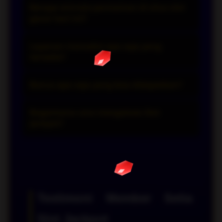
Slot Jackpot adalah situs slot online resmi
Berapa winrate permainan di situs slot
dan terpercaya di Indonesia dengan
gacor hari ini?
pilihan permainan terlengkap. Situs ini
Slot Jackpot bekerja sama dengan provider
dijamin aman karena telah mengantongi
Layanan transaksi apa saja yang
resmi seperti slot88 untuk menghadirkan
lisensi resmi PAGCOR.
tersedia?
permainan slot gacor hari ini gampang
Tersedia layanan pelanggan profesional
menang dengan winrate hingga 99.8%.
Bonus apa saja yang bisa didapatkan?
serta transaksi via Bank dan E-wallet 24
jam nonstop tanpa hambatan, lengkap
Pemain dapat menikmati berbagai promo
Bagaimana cara mengakses Slot
dengan fitur VIP untuk member setia.
menarik seperti Bonus Deposit Harian,
Jackpot?
Cashback Mingguan, Komisi Rollingan,
Cukup ketik Slot Jackpot di pencarian
hingga Bonus Loyalty Point.
Google lewat perangkat smartphone,
tablet, atau komputer Anda akan
menemukan link resmi kami.
Testimoni Member Setia
Slot Jackpot