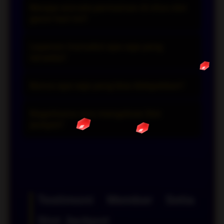
Slot Jackpot adalah situs slot online resmi
Berapa winrate permainan di situs slot
dan terpercaya di Indonesia dengan
gacor hari ini?
pilihan permainan terlengkap. Situs ini
Slot Jackpot bekerja sama dengan provider
dijamin aman karena telah mengantongi
Layanan transaksi apa saja yang
resmi seperti slot88 untuk menghadirkan
lisensi resmi PAGCOR.
tersedia?
permainan slot gacor hari ini gampang
Tersedia layanan pelanggan profesional
menang dengan winrate hingga 99.8%.
Bonus apa saja yang bisa didapatkan?
serta transaksi via Bank dan E-wallet 24
jam nonstop tanpa hambatan, lengkap
Pemain dapat menikmati berbagai promo
Bagaimana cara mengakses Slot
dengan fitur VIP untuk member setia.
menarik seperti Bonus Deposit Harian,
Jackpot?
Cashback Mingguan, Komisi Rollingan,
Cukup ketik Slot Jackpot di pencarian
hingga Bonus Loyalty Point.
Google lewat perangkat smartphone,
tablet, atau komputer Anda akan
menemukan link resmi kami.
Testimoni Member Setia
Slot Jackpot