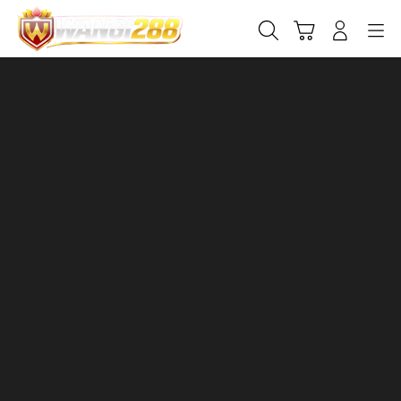
Skip
to
Cari
Troli
Login
Navigation
content