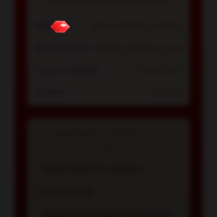
PENAWARAN TERBAIK DI Slot Jackpot
🔥
Win Rate
98.9% GAMPANG JACKPOT
💳
Sistem Deposit
E-Wallet, QRIS, Bank Lokal
⚡
Layanan Pelanggan
24 Jam Online
📱
Lisensi
PAGCOR
PENAWARAN TERBAIK DI Slot
Jackpot
BONUS DEPOSIT 8% (PGSOFT)
LOYALTY POINT
DOWNLOAD APK BONUS FREESPIN 20X