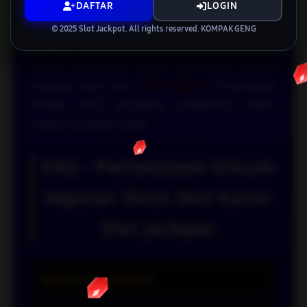
DAFTAR
LOGIN
komisi rollingan, hingga bonus loyalty point yang
sangat menguntungkan bagi para pemain. Situs
© 2025 Slot Jackpot. All rights reserved. KOMPAK GENG
slot Slot Jackpot dapat anda akses dengan sangat
mudah dan praktis kapan saja cukup dengan
mengetik kata kunci
Slot Jackpot
di pencarian
Google lewat perangkat smartphone, tablet,
maupun komputer anda.
FAQ - Pertanyaan Umum
Seputar Situs Slot Gacor
Slot Jackpot
Apa itu Slot Jackpot?