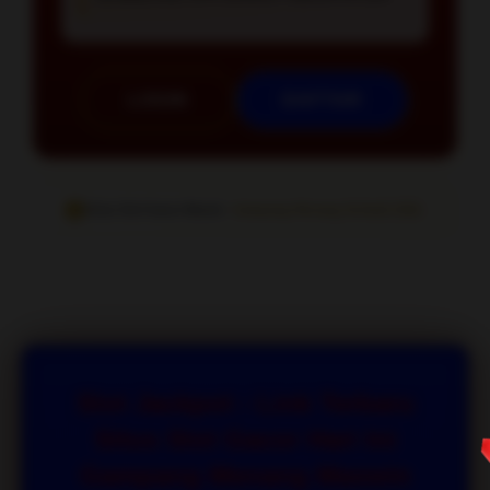
LOGIN
DAFTAR
Situs Slot Gacor Resmi :
Gampang Menang Terbaik 2026.
Layer Popup Close
Slot Jackpot : Link Terbaru
Situs Slot Gacor Hari Ini
Gampang Menang Maxwin