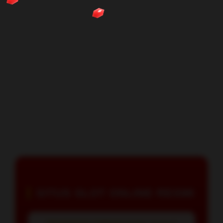
Slot Jackpot : Link
Terbaru Situs Slot Gacor
Hari Ini Gampang Menang
Maxwin
SITUS SLOT ONLINE RESMI