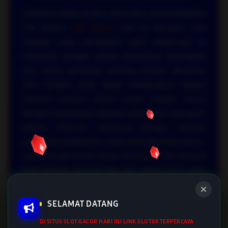
Selamat datang di situs slot online resmi penyedia
link terbaru
slot gacor
hari ini bersama Slot
Jackpot yang merupakan agen terpercaya di
indonesia dengan pilihan permainan terlengkap
dan paling gampang menang jackpot. Bersama
Slot Jackpot anda dapat mewujudkan impian
menjadi jutawan dalam waktu singkat hanya
dengan memainkan deretan permainan slot gacor
pilihan terfavorit. Didukung dengan fasilitas
pelayanan profesional, serta transaksi bank dan e-
wallet 24 jam online tanpa hambatan. Slot Jackpot
telah terbukti sebagai link situs slot88 resmi yang
konsisten memberikan sensasi kemenangan
jackpot maxwin hingga ke tingkat maksimal,
SELAMAT DATANG
lengkap dengan ketersediaan fitur VIP paling
DI SITUS SLOT GACOR HARI INI LINK SLOT88 TERPERCAYA
mutakhir untuk memanjakan seluruh member