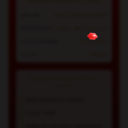
PENAWARAN TERBAIK DI Slot Jackpot
🔥
Win Rate
98.9% GAMPANG JACKPOT
💳
Sistem Deposit
E-Wallet, QRIS, Bank Lokal
⚡
Layanan Pelanggan
24 Jam Online
📱
Lisensi
PAGCOR
PENAWARAN TERBAIK DI Slot
Jackpot
BONUS DEPOSIT 8% (PGSOFT)
LOYALTY POINT
DOWNLOAD APK BONUS FREESPIN 20X