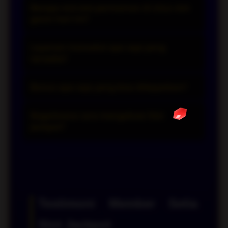
Slot Jackpot adalah situs slot online resmi
Berapa winrate permainan di situs slot
dan terpercaya di Indonesia dengan
gacor hari ini?
pilihan permainan terlengkap. Situs ini
Slot Jackpot bekerja sama dengan provider
dijamin aman karena telah mengantongi
Layanan transaksi apa saja yang
resmi seperti slot88 untuk menghadirkan
lisensi resmi PAGCOR.
tersedia?
permainan slot gacor hari ini gampang
Tersedia layanan pelanggan profesional
menang dengan winrate hingga 99.8%.
Bonus apa saja yang bisa didapatkan?
serta transaksi via Bank dan E-wallet 24
jam nonstop tanpa hambatan, lengkap
Pemain dapat menikmati berbagai promo
Bagaimana cara mengakses Slot
dengan fitur VIP untuk member setia.
menarik seperti Bonus Deposit Harian,
Jackpot?
Cashback Mingguan, Komisi Rollingan,
Cukup ketik Slot Jackpot di pencarian
hingga Bonus Loyalty Point.
Google lewat perangkat smartphone,
tablet, atau komputer Anda akan
menemukan link resmi kami.
Testimoni Member Setia
Slot Jackpot