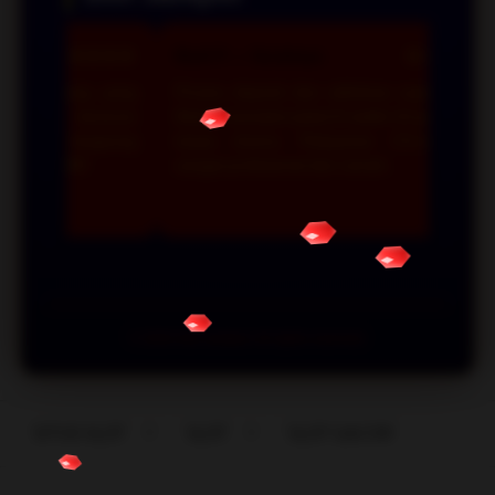
★★★★★
Budi P. — Surabaya
★★★★☆
ng menang yang
Proses deposit dan withdraw super cepat!
te-nya beneran
Bebas transaksi pakai E-wallet 24 jam penuh
ebentar langsung
tanpa drama. Pelayanan CS-nya juga
me Slot88!
sangat profesional dan ramah.
© 2026 Slot Jackpot. All rights reserved.
SITUS SLOT
>
SLOT
>
SLOT GACOR