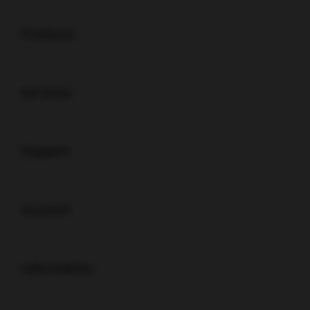
Buka
Footer Navigation
Products
Buka
Services
Buka
Support
Buka
Account
Buka
Information
Buka