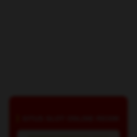
Slot Jackpot : Link
Terbaru Situs Slot Gacor
Hari Ini Gampang Menang
Maxwin
SITUS SLOT ONLINE RESMI