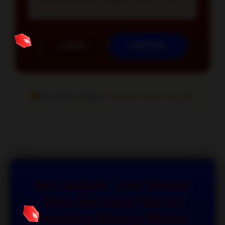
LOGIN
DAFTAR
Situs Slot Gacor Resmi :
Gampang Menang Terbaik 2026.
Layer Popup Close
Slot Jackpot : Link Terbaru
Situs Slot Gacor Hari Ini
Gampang Menang Maxwin