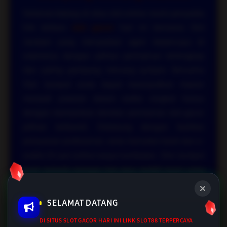
Selamat datang di situs slot online resmi penyedia
link terbaru
slot gacor
hari ini bersama Slot
Jackpot yang merupakan agen terpercaya di
indonesia dengan pilihan permainan terlengkap
dan paling gampang menang jackpot. Bersama
Slot Jackpot anda dapat mewujudkan impian
menjadi jutawan dalam waktu singkat hanya
dengan memainkan deretan permainan slot gacor
pilihan terfavorit. Didukung dengan fasilitas
pelayanan profesional, serta transaksi bank dan e-
wallet 24 jam online tanpa hambatan. Slot Jackpot
telah terbukti sebagai link situs slot88 resmi yang
konsisten memberikan sensasi kemenangan
jackpot maxwin hingga ke tingkat maksimal,
SELAMAT DATANG
lengkap dengan ketersediaan fitur VIP paling
DI SITUS SLOT GACOR HARI INI LINK SLOT88 TERPERCAYA
mutakhir untuk memanjakan seluruh member