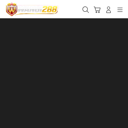
Skip
to
Cari
Troli
Login
Navigation
content