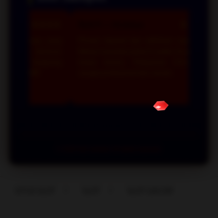
★★★★★
Budi P. — Surabaya
★★★★☆
ang menang yang
Proses deposit dan withdraw super cepat!
ate-nya beneran
Bebas transaksi pakai E-wallet 24 jam penuh
sebentar langsung
tanpa drama. Pelayanan CS-nya juga
me Slot88!
sangat profesional dan ramah.
© 2026 Slot Jackpot. All rights reserved.
SITUS SLOT
>
SLOT
>
SLOT GACOR