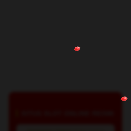
Slot Jackpot : Link
Terbaru Situs Slot Gacor
Hari Ini Gampang Menang
Maxwin
SITUS SLOT ONLINE RESMI