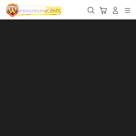
Skip
to
Cari
Troli
Login
Navigation
content