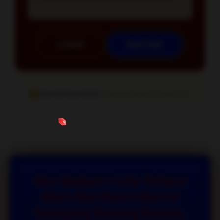
LOGIN
DAFTAR
Situs Slot Gacor Resmi :
Gampang Menang Terbaik 2026.
Layer Popup Close
Slot Jackpot : Link Terbaru
Situs Slot Gacor Hari Ini
Gampang Menang Maxwin