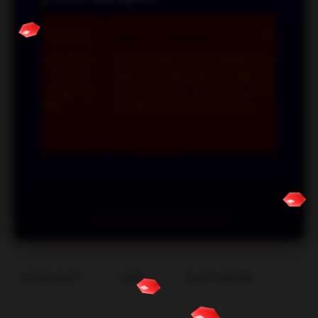
★★★★★
Budi P. — Surabaya
★★★★☆
ang menang yang
Proses deposit dan withdraw super cepat!
ate-nya beneran
Bebas transaksi pakai E-wallet 24 jam penuh
sebentar langsung
tanpa drama. Pelayanan CS-nya juga
me Slot88!
sangat profesional dan ramah.
© 2026 Slot Jackpot. All rights reserved.
SITUS SLOT
>
SLOT
>
SLOT GACOR