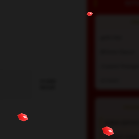
SIT
PEN
🔥
Win Rate
💳
Sistem Deposit
⚡
Layanan Pelangga
📱
Lisensi
+4 lebih
banyak
PENAW
BONUS DEPOSIT
LOYALTY POINT