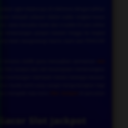
upakan agen terpercaya di indonesia dengan pilihan
pian menjadi jutawan dalam waktu singkat hanya
al, serta transaksi bank dan e-wallet 24 jam online
sasi kemenangan jackpot maxwin hingga ke tingkat
serta telah mengantongi lisensi resmi dari PAGCOR
er ternama slot88 guna menyajikan permainan
slot
ama Slot Jackpot dan raih kesempatan memenangkan
retan keuntungan melimpah melalui berbagai tawaran
onus loyalty point yang sangat menguntungkan bagi
gan mengetik kata kunci
Slot Jackpot
di pencarian
Gacor Slot Jackpot