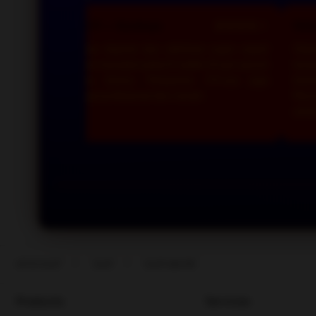
★★
Budi P. — Surabaya
★★★★☆
Siska M.
yang
Proses deposit dan withdraw super cepat!
Sistem li
eran
Bebas transaksi pakai E-wallet 24 jam penuh
tenang pas
sung
tanpa drama. Pelayanan CS-nya juga
keamana
sangat profesional dan ramah.
Recomende
aman.
SITUS SLOT
>
SLOT
>
SLOT GACOR
Footer Navigation
Products
Services