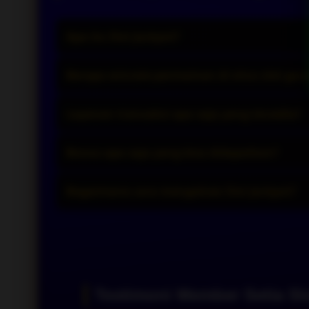
Apa itu Slot Jackpot?
Slot Jackpot adalah situs slot online resmi 
Berapa winrate permainan di situs slot gacor
mengantongi lisensi resmi PAGCOR.
Slot Jackpot bekerja sama dengan provider r
Layanan transaksi apa saja yang tersedia?
hingga 99.8%.
Tersedia layanan pelanggan profesional serta
Bonus apa saja yang bisa didapatkan?
setia.
Pemain dapat menikmati berbagai promo menar
Bagaimana cara mengakses Slot Jackpot?
Cukup ketik Slot Jackpot di pencarian Google
Testimoni Member Setia Sl