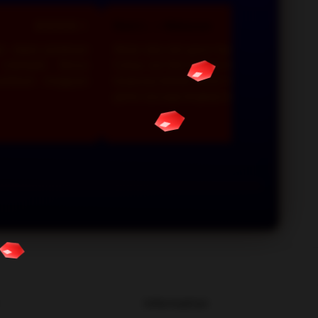
★★★★☆
Dewi L. — Makassar
★★★★★
pat perlakuan
Akses situs slot gacor hari ini praktis banget.
mpah. Bonus
Cukup cari Slot Jackpot di Google lewat HP,
ack mingguan
langsung kebuka lancar tanpa lemot. Pilihan
game-nya juga lengkap banget.
Information