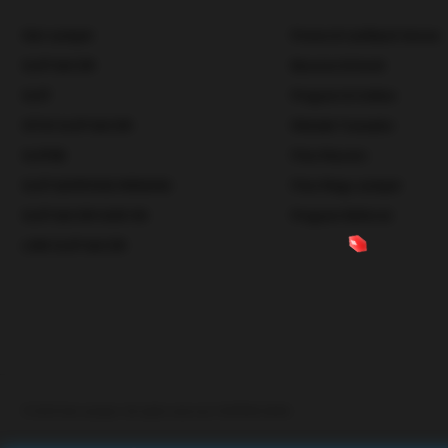
Slot Jackpot
Promo & Cashback Harian
SLOT GACOR
Bocoran & Event
SLOT
Program & Undian
SITUS SLOT GACOR
Metode Transaksi
SLOT88
Fitur Maxwin
SLOT GAMPANG MENANG
Fitur Mega Jackpot
SLOT GACOR HARI INI
Program Referral
LINK SLOT GACOR
© 2025 Slot Jackpot. All rights reserved. KOMPAK GENG