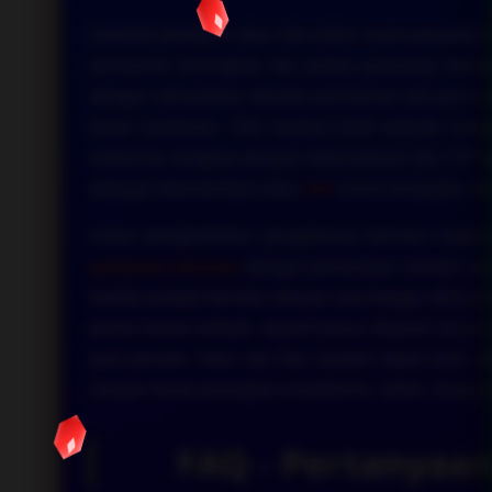
Selamat datang di situs slot online resmi penyedia 
permainan terlengkap dan paling gampang menan
dengan memainkan deretan permainan slot gacor pili
tanpa hambatan. Slot Jackpot telah terbukti seb
maksimal, lengkap dengan ketersediaan fitur VIP 
sebagai rekomendasi situs
slot
online terupdate dan
Untuk menghadirkan pengalaman bermain tingkat 
gampang menang
dengan persentase winrate men
hadiah jackpot bernilai ratusan juta hingga milia
promo bonus terbaik, seperti bonus deposit haria
para pemain. Situs slot Slot Jackpot dapat anda
Google lewat perangkat smartphone, tablet, maupu
FAQ - Pertanyaan