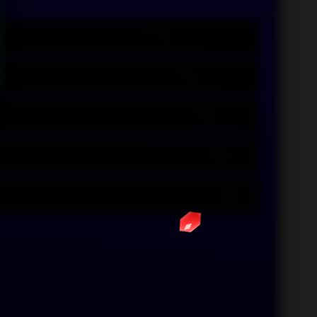
rlengkap. Situs ini dijamin aman karena telah
gacor hari ini gampang menang dengan winrate
mbatan, lengkap dengan fitur VIP untuk member
si Rollingan, hingga Bonus Loyalty Point.
akan menemukan link resmi kami.