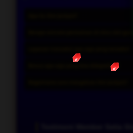
Apa itu Slot Jackpot?
Slot Jackpot adalah situs slot online resmi 
Berapa winrate permainan di situs slot gacor
mengantongi lisensi resmi PAGCOR.
Slot Jackpot bekerja sama dengan provider r
Layanan transaksi apa saja yang tersedia?
hingga 99.8%.
Tersedia layanan pelanggan profesional serta
Bonus apa saja yang bisa didapatkan?
setia.
Pemain dapat menikmati berbagai promo menar
Bagaimana cara mengakses Slot Jackpot?
Cukup ketik Slot Jackpot di pencarian Google
Testimoni Member Setia Sl