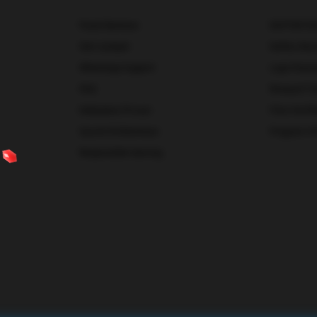
Pusat Bantuan
DAFTAR Slo
Slot Jackpot
Daftar Aku
WhatsApp Support
Lupa Passw
FAQ
Riwayat Tr
Kebijakan Privasi
Fitur Verifi
Syarat & Ketentuan
Program VI
Responsible Gaming