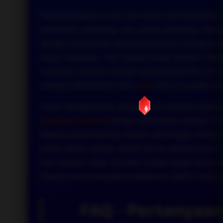
Selamat datang di situs slot online resmi penyedia 
permainan terlengkap dan paling gampang menan
dengan memainkan deretan permainan slot gacor pili
tanpa hambatan. Slot Jackpot telah terbukti seb
maksimal, lengkap dengan ketersediaan fitur VIP 
sebagai rekomendasi situs
slot
online terupdate dan
Untuk menghadirkan pengalaman bermain tingkat 
gampang menang
dengan persentase winrate men
hadiah jackpot bernilai ratusan juta hingga milia
promo bonus terbaik, seperti bonus deposit haria
para pemain. Situs slot Slot Jackpot dapat anda
Google lewat perangkat smartphone, tablet, maupu
FAQ - Pertanyaan