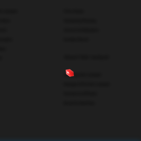
t Jackpot
Fitur Akses
n Baru
Gampang Menang
ord
Aturan & Kebijakan
ansaksi
Kontak Resmi
kasi
About Slot Jackpot
P
Tentang Slot Jackpot
Kenapa Pilih Slot Jackpot
Partner & Affiliate
Brand & Identitas