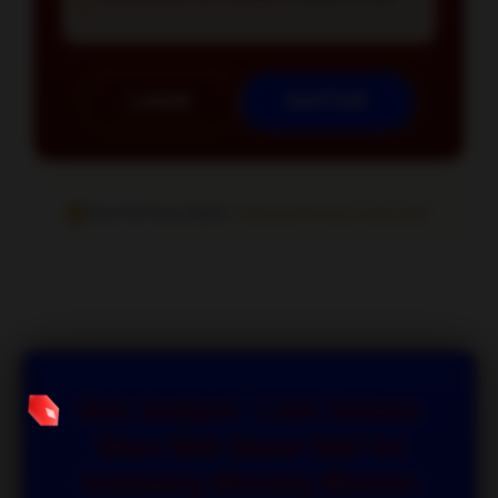
LOGIN
DAFTAR
Situs Slot Gacor Resmi :
Gampang Menang Terbaik 2026.
Layer Popup Close
Slot Jackpot : Link Terbaru
Situs Slot Gacor Hari Ini
Gampang Menang Maxwin