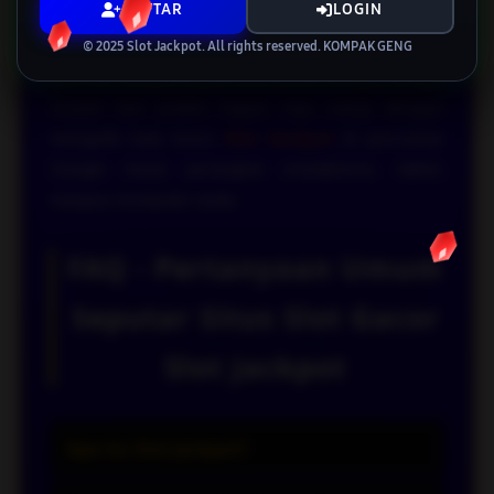
DAFTAR
LOGIN
komisi rollingan, hingga bonus loyalty point yang
sangat menguntungkan bagi para pemain. Situs
© 2025 Slot Jackpot. All rights reserved. KOMPAK GENG
slot Slot Jackpot dapat anda akses dengan sangat
mudah dan praktis kapan saja cukup dengan
mengetik kata kunci
Slot Jackpot
di pencarian
Google lewat perangkat smartphone, tablet,
maupun komputer anda.
FAQ - Pertanyaan Umum
Seputar Situs Slot Gacor
Slot Jackpot
Apa itu Slot Jackpot?