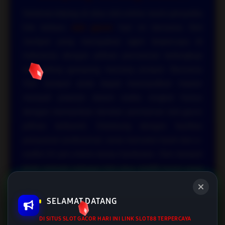
Selamat datang di situs slot online resmi penyedia
link terbaru
slot gacor
hari ini bersama Slot
Jackpot yang merupakan agen terpercaya di
indonesia dengan pilihan permainan terlengkap
dan paling gampang menang jackpot. Bersama
Slot Jackpot anda dapat mewujudkan impian
menjadi jutawan dalam waktu singkat hanya
dengan memainkan deretan permainan slot gacor
pilihan terfavorit. Didukung dengan fasilitas
pelayanan profesional, serta transaksi bank dan e-
wallet 24 jam online tanpa hambatan. Slot Jackpot
telah terbukti sebagai link situs slot88 resmi yang
konsisten memberikan sensasi kemenangan
jackpot maxwin hingga ke tingkat maksimal,
SELAMAT DATANG
lengkap dengan ketersediaan fitur VIP paling
DI SITUS SLOT GACOR HARI INI LINK SLOT88 TERPERCAYA
mutakhir untuk memanjakan seluruh member