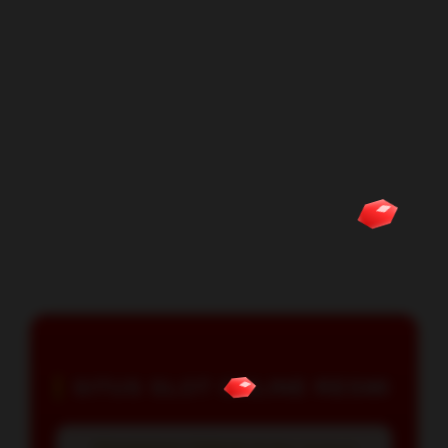
Slot Jackpot : Link
Terbaru Situs Slot Gacor
Hari Ini Gampang Menang
Maxwin
SITUS SLOT ONLINE RESMI