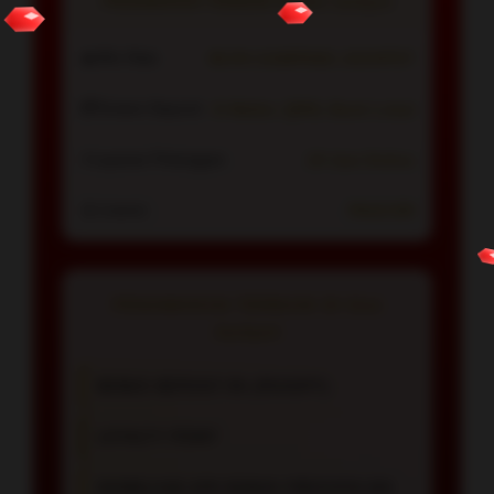
PENAWARAN TERBAIK DI Slot Jackpot
🔥
Win Rate
98.9% GAMPANG JACKPOT
💳
Sistem Deposit
E-Wallet, QRIS, Bank Lokal
⚡
Layanan Pelanggan
24 Jam Online
📱
Lisensi
PAGCOR
PENAWARAN TERBAIK DI Slot
Jackpot
BONUS DEPOSIT 8% (PGSOFT)
LOYALTY POINT
DOWNLOAD APK BONUS FREESPIN 20X