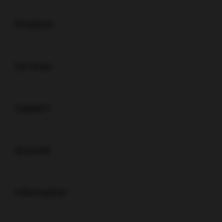
Buka
Footer Navigation
Products
Buka
Services
Buka
Support
Buka
Account
Buka
Information
Buka