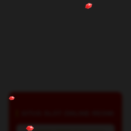
Slot Jackpot : Link
Terbaru Situs Slot Gacor
Hari Ini Gampang Menang
Maxwin
SITUS SLOT ONLINE RESMI