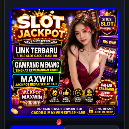
setianya, serta telah mengantongi lisensi resmi
dari PAGCOR sebagai rekomendasi situs
slot
online terupdate dan paling canggih saat ini.
Untuk menghadirkan pengalaman bermain tingkat
tinggi, kami juga bekerja sama secara resmi
dengan provider ternama slot88 guna menyajikan
permainan
slot gampang menang
dengan
persentase winrate mencapai 99.8%. Jadi jangan
ragu lagi, segera bergabung bersama Slot Jackpot
dan raih kesempatan memenangkan hadiah
jackpot bernilai ratusan juta hingga miliaran rupiah
setiap hari. Kami selalu berkomitmen memberikan
deretan keuntungan melimpah melalui berbagai
tawaran promo bonus terbaik, seperti bonus
deposit harian, bonus cashback mingguan, bonus