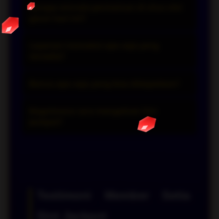
Slot Jackpot adalah situs slot online resmi
Berapa winrate permainan di situs slot
dan terpercaya di Indonesia dengan
gacor hari ini?
pilihan permainan terlengkap. Situs ini
Slot Jackpot bekerja sama dengan provider
dijamin aman karena telah mengantongi
Layanan transaksi apa saja yang
resmi seperti slot88 untuk menghadirkan
lisensi resmi PAGCOR.
tersedia?
permainan slot gacor hari ini gampang
Tersedia layanan pelanggan profesional
menang dengan winrate hingga 99.8%.
Bonus apa saja yang bisa didapatkan?
serta transaksi via Bank dan E-wallet 24
jam nonstop tanpa hambatan, lengkap
Pemain dapat menikmati berbagai promo
Bagaimana cara mengakses Slot
dengan fitur VIP untuk member setia.
menarik seperti Bonus Deposit Harian,
Jackpot?
Cashback Mingguan, Komisi Rollingan,
Cukup ketik Slot Jackpot di pencarian
hingga Bonus Loyalty Point.
Google lewat perangkat smartphone,
tablet, atau komputer Anda akan
menemukan link resmi kami.
Testimoni Member Setia
Slot Jackpot