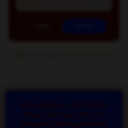
LOGIN
DAFTAR
Situs Slot Gacor Resmi :
Gampang Menang Terbaik 2026.
Layer Popup Close
Slot Jackpot : Link Terbaru
Situs Slot Gacor Hari Ini
Gampang Menang Maxwin