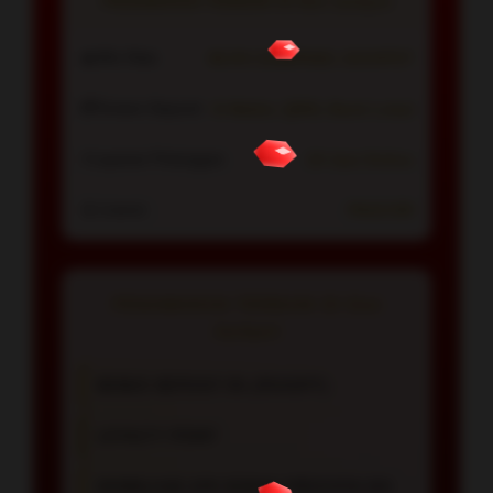
PENAWARAN TERBAIK DI Slot Jackpot
🔥
Win Rate
98.9% GAMPANG JACKPOT
💳
Sistem Deposit
E-Wallet, QRIS, Bank Lokal
⚡
Layanan Pelanggan
24 Jam Online
📱
Lisensi
PAGCOR
PENAWARAN TERBAIK DI Slot
Jackpot
BONUS DEPOSIT 8% (PGSOFT)
LOYALTY POINT
DOWNLOAD APK BONUS FREESPIN 20X