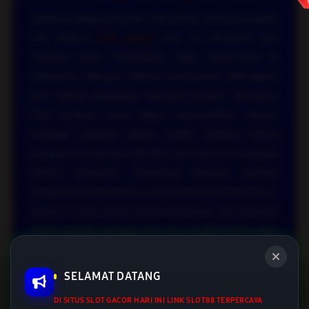
Selamat datang di situs slot online resmi penyedia
link terbaru
slot gacor
hari ini bersama Slot
Jackpot yang merupakan agen terpercaya di
indonesia dengan pilihan permainan terlengkap
dan paling gampang menang jackpot. Bersama
Slot Jackpot anda dapat mewujudkan impian
menjadi jutawan dalam waktu singkat hanya
dengan memainkan deretan permainan slot gacor
pilihan terfavorit. Didukung dengan fasilitas
pelayanan profesional, serta transaksi bank dan e-
wallet 24 jam online tanpa hambatan. Slot Jackpot
telah terbukti sebagai link situs slot88 resmi yang
konsisten memberikan sensasi kemenangan
jackpot maxwin hingga ke tingkat maksimal,
SELAMAT DATANG
lengkap dengan ketersediaan fitur VIP paling
DI SITUS SLOT GACOR HARI INI LINK SLOT88 TERPERCAYA
mutakhir untuk memanjakan seluruh member