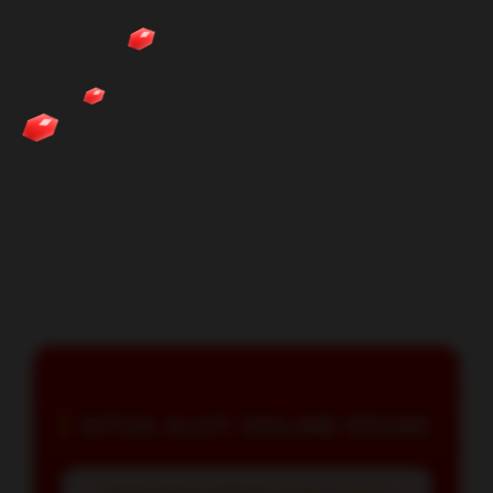
Slot Jackpot : Link
Terbaru Situs Slot Gacor
Hari Ini Gampang Menang
Maxwin
SITUS SLOT ONLINE RESMI