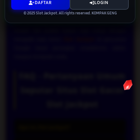
DAFTAR
LOGIN
komisi rollingan, hingga bonus loyalty point yang
sangat menguntungkan bagi para pemain. Situs
© 2025 Slot Jackpot. All rights reserved. KOMPAK GENG
slot Slot Jackpot dapat anda akses dengan sangat
mudah dan praktis kapan saja cukup dengan
mengetik kata kunci
Slot Jackpot
di pencarian
Google lewat perangkat smartphone, tablet,
maupun komputer anda.
FAQ - Pertanyaan Umum
Seputar Situs Slot Gacor
Slot Jackpot
Apa itu Slot Jackpot?