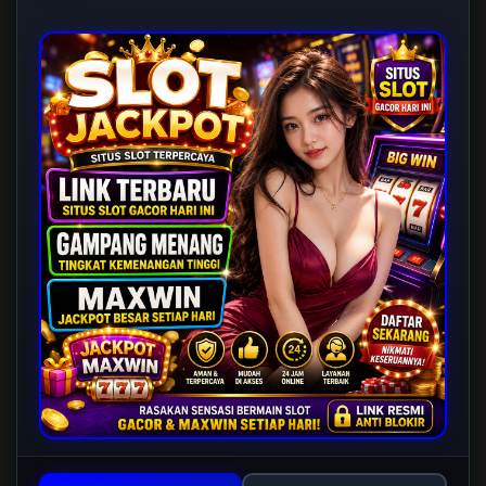
setianya, serta telah mengantongi lisensi resmi
dari PAGCOR sebagai rekomendasi situs
slot
online terupdate dan paling canggih saat ini.
Untuk menghadirkan pengalaman bermain tingkat
tinggi, kami juga bekerja sama secara resmi
dengan provider ternama slot88 guna menyajikan
permainan
slot gampang menang
dengan
persentase winrate mencapai 99.8%. Jadi jangan
ragu lagi, segera bergabung bersama Slot Jackpot
dan raih kesempatan memenangkan hadiah
jackpot bernilai ratusan juta hingga miliaran rupiah
setiap hari. Kami selalu berkomitmen memberikan
deretan keuntungan melimpah melalui berbagai
tawaran promo bonus terbaik, seperti bonus
deposit harian, bonus cashback mingguan, bonus