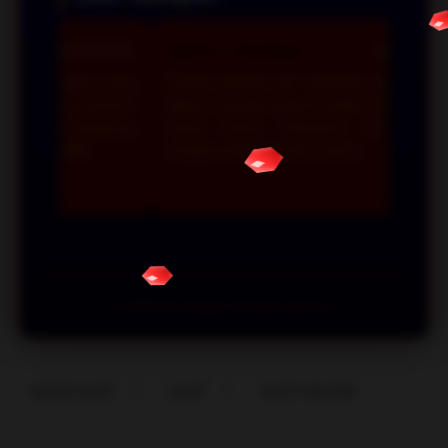
★★★★★
Budi P. — Surabaya
★★★★☆
pang menang yang
Proses deposit dan withdraw super cepat!
rate-nya beneran
Bebas transaksi pakai E-wallet 24 jam penuh
 sebentar langsung
tanpa drama. Pelayanan CS-nya juga
game Slot88!
sangat profesional dan ramah.
© 2026 Slot Jackpot. All rights reserved.
SITUS SLOT
>
SLOT
>
SLOT GACOR