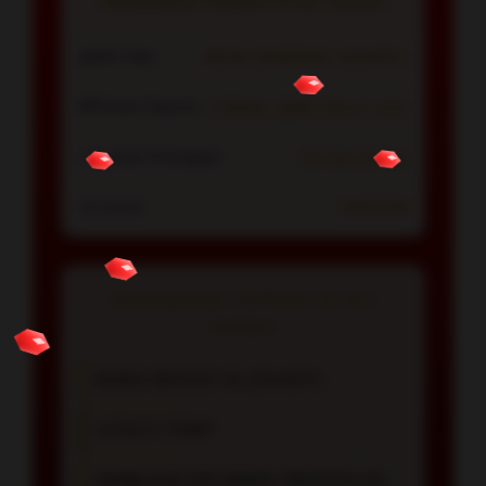
PENAWARAN TERBAIK DI Slot Jackpot
🔥
Win Rate
98.9% GAMPANG JACKPOT
💳
Sistem Deposit
E-Wallet, QRIS, Bank Lokal
⚡
Layanan Pelanggan
24 Jam Online
📱
Lisensi
PAGCOR
PENAWARAN TERBAIK DI Slot
Jackpot
BONUS DEPOSIT 8% (PGSOFT)
LOYALTY POINT
DOWNLOAD APK BONUS FREESPIN 20X