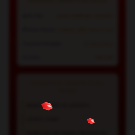
PENAWARAN TERBAIK DI Slot Jackpot
🔥
Win Rate
98.9% GAMPANG JACKPOT
💳
Sistem Deposit
E-Wallet, QRIS, Bank Lokal
⚡
Layanan Pelanggan
24 Jam Online
📱
Lisensi
PAGCOR
PENAWARAN TERBAIK DI Slot
Jackpot
BONUS DEPOSIT 8% (PGSOFT)
LOYALTY POINT
DOWNLOAD APK BONUS FREESPIN 20X