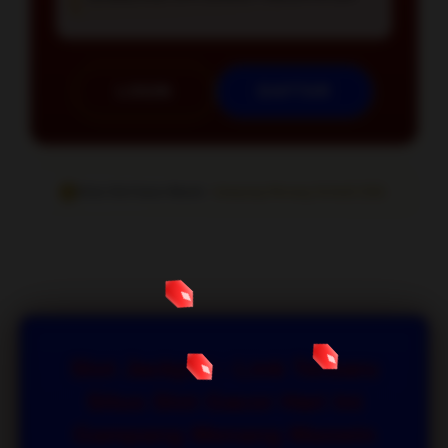
LOGIN
DAFTAR
Situs Slot Gacor Resmi :
Gampang Menang Terbaik 2026.
Layer Popup Close
Slot Jackpot : Link Terbaru
Situs Slot Gacor Hari Ini
Gampang Menang Maxwin