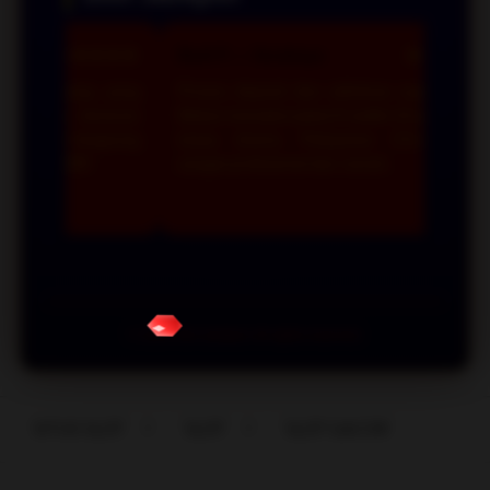
★★★★★
Budi P. — Surabaya
★★★★☆
ang menang yang
Proses deposit dan withdraw super cepat!
ate-nya beneran
Bebas transaksi pakai E-wallet 24 jam penuh
ebentar langsung
tanpa drama. Pelayanan CS-nya juga
me Slot88!
sangat profesional dan ramah.
© 2026 Slot Jackpot. All rights reserved.
SITUS SLOT
>
SLOT
>
SLOT GACOR