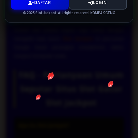
DAFTAR
LOGIN
komisi rollingan, hingga bonus loyalty point yang
sangat menguntungkan bagi para pemain. Situs
© 2025 Slot Jackpot. All rights reserved. KOMPAK GENG
slot Slot Jackpot dapat anda akses dengan sangat
mudah dan praktis kapan saja cukup dengan
mengetik kata kunci
Slot Jackpot
di pencarian
Google lewat perangkat smartphone, tablet,
maupun komputer anda.
FAQ - Pertanyaan Umum
Seputar Situs Slot Gacor
Slot Jackpot
Apa itu Slot Jackpot?