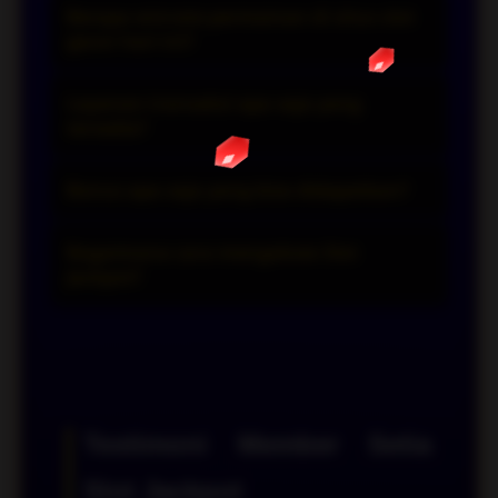
Slot Jackpot adalah situs slot online resmi
Berapa winrate permainan di situs slot
dan terpercaya di Indonesia dengan
gacor hari ini?
pilihan permainan terlengkap. Situs ini
Slot Jackpot bekerja sama dengan provider
dijamin aman karena telah mengantongi
Layanan transaksi apa saja yang
resmi seperti slot88 untuk menghadirkan
lisensi resmi PAGCOR.
tersedia?
permainan slot gacor hari ini gampang
Tersedia layanan pelanggan profesional
menang dengan winrate hingga 99.8%.
Bonus apa saja yang bisa didapatkan?
serta transaksi via Bank dan E-wallet 24
jam nonstop tanpa hambatan, lengkap
Pemain dapat menikmati berbagai promo
Bagaimana cara mengakses Slot
dengan fitur VIP untuk member setia.
menarik seperti Bonus Deposit Harian,
Jackpot?
Cashback Mingguan, Komisi Rollingan,
Cukup ketik Slot Jackpot di pencarian
hingga Bonus Loyalty Point.
Google lewat perangkat smartphone,
tablet, atau komputer Anda akan
menemukan link resmi kami.
Testimoni Member Setia
Slot Jackpot