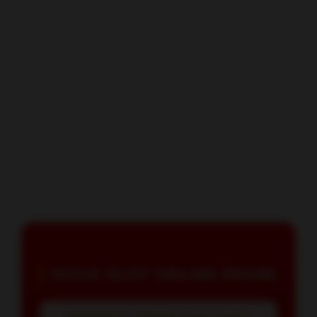
Slot Jackpot : Link
Terbaru Situs Slot Gacor
Hari Ini Gampang Menang
Maxwin
SITUS SLOT ONLINE RESMI