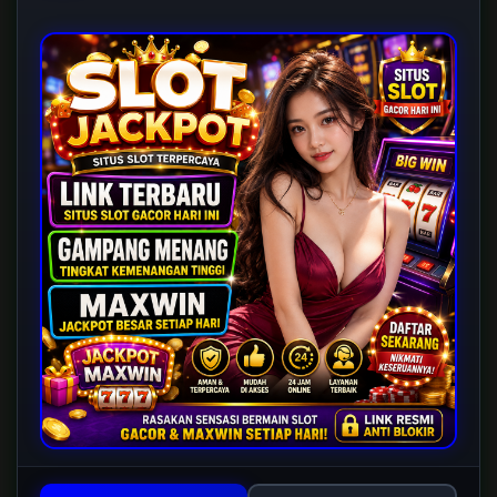
setianya, serta telah mengantongi lisensi resmi
dari PAGCOR sebagai rekomendasi situs
slot
online terupdate dan paling canggih saat ini.
Untuk menghadirkan pengalaman bermain tingkat
tinggi, kami juga bekerja sama secara resmi
dengan provider ternama slot88 guna menyajikan
permainan
slot gampang menang
dengan
persentase winrate mencapai 99.8%. Jadi jangan
ragu lagi, segera bergabung bersama Slot Jackpot
dan raih kesempatan memenangkan hadiah
jackpot bernilai ratusan juta hingga miliaran rupiah
setiap hari. Kami selalu berkomitmen memberikan
deretan keuntungan melimpah melalui berbagai
tawaran promo bonus terbaik, seperti bonus
deposit harian, bonus cashback mingguan, bonus