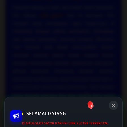
Selamat datang di situs slot online resmi penyedia
link terbaru
slot gacor
hari ini bersama Slot
Jackpot yang merupakan agen terpercaya di
indonesia dengan pilihan permainan terlengkap
dan paling gampang menang jackpot. Bersama
Slot Jackpot anda dapat mewujudkan impian
menjadi jutawan dalam waktu singkat hanya
dengan memainkan deretan permainan slot gacor
pilihan terfavorit. Didukung dengan fasilitas
pelayanan profesional, serta transaksi bank dan e-
wallet 24 jam online tanpa hambatan. Slot Jackpot
telah terbukti sebagai link situs slot88 resmi yang
konsisten memberikan sensasi kemenangan
jackpot maxwin hingga ke tingkat maksimal,
SELAMAT DATANG
lengkap dengan ketersediaan fitur VIP paling
DI SITUS SLOT GACOR HARI INI LINK SLOT88 TERPERCAYA
mutakhir untuk memanjakan seluruh member