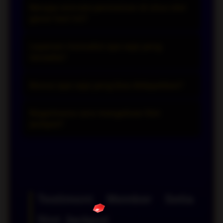
Slot Jackpot adalah situs slot online resmi
Berapa winrate permainan di situs slot
dan terpercaya di Indonesia dengan
gacor hari ini?
pilihan permainan terlengkap. Situs ini
Slot Jackpot bekerja sama dengan provider
dijamin aman karena telah mengantongi
Layanan transaksi apa saja yang
resmi seperti slot88 untuk menghadirkan
lisensi resmi PAGCOR.
tersedia?
permainan slot gacor hari ini gampang
Tersedia layanan pelanggan profesional
menang dengan winrate hingga 99.8%.
Bonus apa saja yang bisa didapatkan?
serta transaksi via Bank dan E-wallet 24
jam nonstop tanpa hambatan, lengkap
Pemain dapat menikmati berbagai promo
Bagaimana cara mengakses Slot
dengan fitur VIP untuk member setia.
menarik seperti Bonus Deposit Harian,
Jackpot?
Cashback Mingguan, Komisi Rollingan,
Cukup ketik Slot Jackpot di pencarian
hingga Bonus Loyalty Point.
Google lewat perangkat smartphone,
tablet, atau komputer Anda akan
menemukan link resmi kami.
Testimoni Member Setia
Slot Jackpot