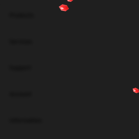
Buka
Footer Navigation
Products
Buka
Services
Buka
Support
Buka
Account
Buka
Information
Buka