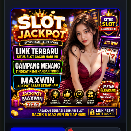
setianya, serta telah mengantongi lisensi resmi
dari PAGCOR sebagai rekomendasi situs
slot
online terupdate dan paling canggih saat ini.
Untuk menghadirkan pengalaman bermain tingkat
tinggi, kami juga bekerja sama secara resmi
dengan provider ternama slot88 guna menyajikan
permainan
slot gampang menang
dengan
persentase winrate mencapai 99.8%. Jadi jangan
ragu lagi, segera bergabung bersama Slot Jackpot
dan raih kesempatan memenangkan hadiah
jackpot bernilai ratusan juta hingga miliaran rupiah
setiap hari. Kami selalu berkomitmen memberikan
deretan keuntungan melimpah melalui berbagai
tawaran promo bonus terbaik, seperti bonus
deposit harian, bonus cashback mingguan, bonus