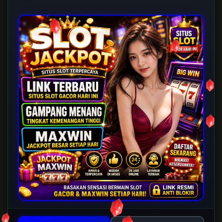
setianya, serta telah mengantongi lisensi resmi
dari PAGCOR sebagai rekomendasi situs
slot
online terupdate dan paling canggih saat ini.
Untuk menghadirkan pengalaman bermain tingkat
tinggi, kami juga bekerja sama secara resmi
dengan provider ternama slot88 guna menyajikan
permainan
slot gampang menang
dengan
persentase winrate mencapai 99.8%. Jadi jangan
ragu lagi, segera bergabung bersama Slot Jackpot
dan raih kesempatan memenangkan hadiah
jackpot bernilai ratusan juta hingga miliaran rupiah
setiap hari. Kami selalu berkomitmen memberikan
deretan keuntungan melimpah melalui berbagai
tawaran promo bonus terbaik, seperti bonus
deposit harian, bonus cashback mingguan, bonus