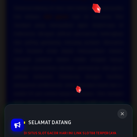
Selamat datang di situs slot online resmi penyedia
link terbaru
slot gacor
hari ini bersama Slot
Jackpot yang merupakan agen terpercaya di
indonesia dengan pilihan permainan terlengkap
dan paling gampang menang jackpot. Bersama
Slot Jackpot anda dapat mewujudkan impian
menjadi jutawan dalam waktu singkat hanya
dengan memainkan deretan permainan slot gacor
pilihan terfavorit. Didukung dengan fasilitas
pelayanan profesional, serta transaksi bank dan e-
wallet 24 jam online tanpa hambatan. Slot Jackpot
telah terbukti sebagai link situs slot88 resmi yang
konsisten memberikan sensasi kemenangan
jackpot maxwin hingga ke tingkat maksimal,
SELAMAT DATANG
lengkap dengan ketersediaan fitur VIP paling
DI SITUS SLOT GACOR HARI INI LINK SLOT88 TERPERCAYA
mutakhir untuk memanjakan seluruh member