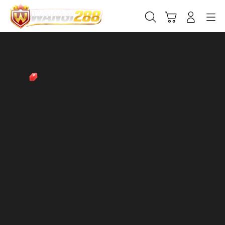
Skip
to
Cari
Troli
Login
Navigation
content