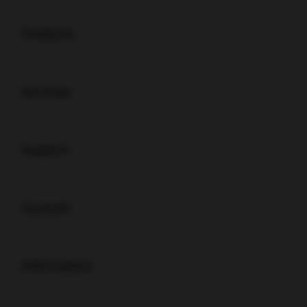
Buka
Footer Navigation
Products
Buka
Services
Buka
Support
Buka
Account
Buka
Information
Buka