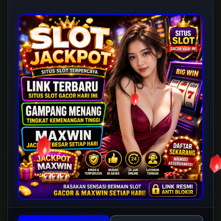
setianya, serta telah mengantongi lisensi resmi
dari PAGCOR sebagai rekomendasi situs
slot
online terupdate dan paling canggih saat ini.
Untuk menghadirkan pengalaman bermain tingkat
tinggi, kami juga bekerja sama secara resmi
dengan provider ternama slot88 guna menyajikan
permainan
slot gampang menang
dengan
persentase winrate mencapai 99.8%. Jadi jangan
ragu lagi, segera bergabung bersama Slot Jackpot
dan raih kesempatan memenangkan hadiah
jackpot bernilai ratusan juta hingga miliaran rupiah
setiap hari. Kami selalu berkomitmen memberikan
deretan keuntungan melimpah melalui berbagai
tawaran promo bonus terbaik, seperti bonus
deposit harian, bonus cashback mingguan, bonus