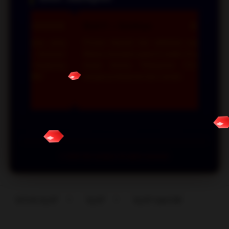
★★★★★
Budi P. — Surabaya
★★★★☆
ang menang yang
Proses deposit dan withdraw super cepat!
ate-nya beneran
Bebas transaksi pakai E-wallet 24 jam penuh
sebentar langsung
tanpa drama. Pelayanan CS-nya juga
ame Slot88!
sangat profesional dan ramah.
© 2026 Slot Jackpot. All rights reserved.
SITUS SLOT
>
SLOT
>
SLOT GACOR