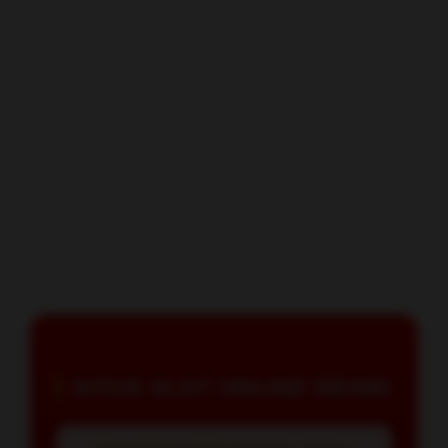
Slot Jackpot : Link
Terbaru Situs Slot Gacor
Hari Ini Gampang Menang
Maxwin
SITUS SLOT ONLINE RESMI