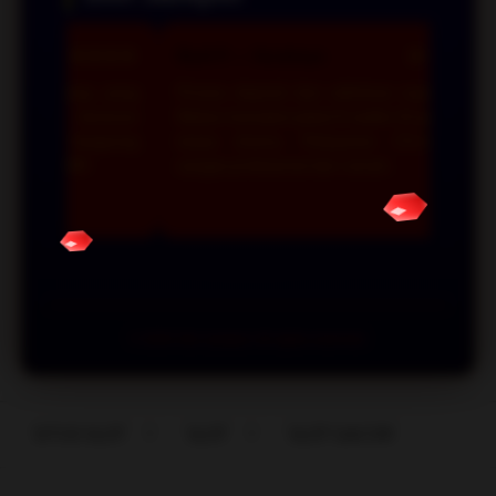
★★★★★
Budi P. — Surabaya
★★★★☆
ang menang yang
Proses deposit dan withdraw super cepat!
ate-nya beneran
Bebas transaksi pakai E-wallet 24 jam penuh
sebentar langsung
tanpa drama. Pelayanan CS-nya juga
ame Slot88!
sangat profesional dan ramah.
© 2026 Slot Jackpot. All rights reserved.
SITUS SLOT
>
SLOT
>
SLOT GACOR