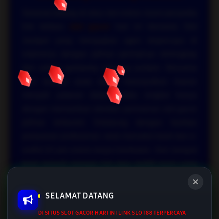
Selamat datang di situs slot online resmi penyedia
link terbaru
slot gacor
hari ini bersama Slot
Jackpot yang merupakan agen terpercaya di
indonesia dengan pilihan permainan terlengkap
dan paling gampang menang jackpot. Bersama
Slot Jackpot anda dapat mewujudkan impian
menjadi jutawan dalam waktu singkat hanya
dengan memainkan deretan permainan slot gacor
pilihan terfavorit. Didukung dengan fasilitas
pelayanan profesional, serta transaksi bank dan e-
wallet 24 jam online tanpa hambatan. Slot Jackpot
telah terbukti sebagai link situs slot88 resmi yang
konsisten memberikan sensasi kemenangan
jackpot maxwin hingga ke tingkat maksimal,
SELAMAT DATANG
lengkap dengan ketersediaan fitur VIP paling
DI SITUS SLOT GACOR HARI INI LINK SLOT88 TERPERCAYA
mutakhir untuk memanjakan seluruh member