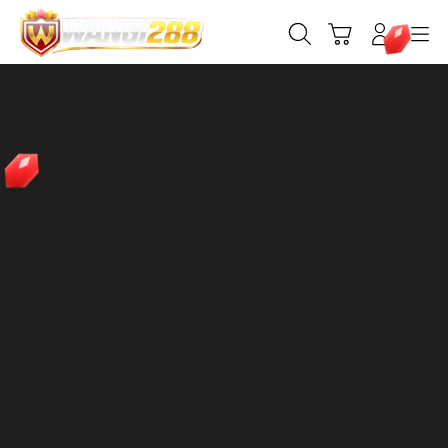
Skip
to
Cari
Troli
Login
Navigation
content