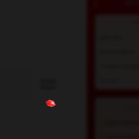
SIT
PEN
🔥
Win Rate
💳
Sistem Deposit
⚡
Layanan Pelangga
📱
Lisensi
+4 lebih
banyak
PENAW
BONUS DEPOSIT
LOYALTY POINT