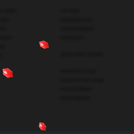
t Jackpot
Fitur Akses
n Baru
Gampang Menang
ord
Aturan & Kebijakan
ansaksi
Kontak Resmi
kasi
About Slot Jackpot
P
Tentang Slot Jackpot
Kenapa Pilih Slot Jackpot
Partner & Affiliate
Brand & Identitas