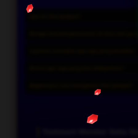
Apa itu Slot Jackpot?
Slot Jackpot adalah situs slot online resmi 
Berapa winrate permainan di situs slot gacor
mengantongi lisensi resmi PAGCOR.
Slot Jackpot bekerja sama dengan provider r
Layanan transaksi apa saja yang tersedia?
hingga 99.8%.
Tersedia layanan pelanggan profesional serta
Bonus apa saja yang bisa didapatkan?
setia.
Pemain dapat menikmati berbagai promo menar
Bagaimana cara mengakses Slot Jackpot?
Cukup ketik Slot Jackpot di pencarian Google
Testimoni Member Setia Sl