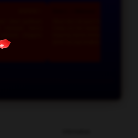
★★★★☆
Dewi L. — Makassar
★★★★★
pat perlakuan
Akses situs slot gacor hari ini praktis banget.
impah. Bonus
Cukup cari Slot Jackpot di Google lewat HP,
ack mingguan
langsung kebuka lancar tanpa lemot. Pilihan
game-nya juga lengkap banget.
Information