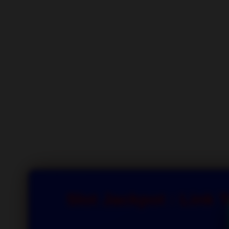
Layer Popup Close
Slot Jackpot : Link