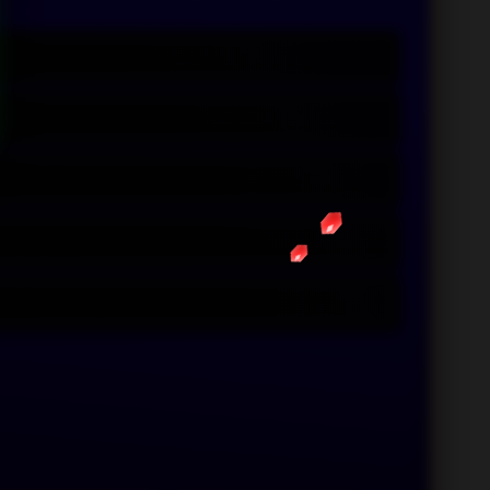
rlengkap. Situs ini dijamin aman karena telah
gacor hari ini gampang menang dengan winrate
mbatan, lengkap dengan fitur VIP untuk member
si Rollingan, hingga Bonus Loyalty Point.
akan menemukan link resmi kami.