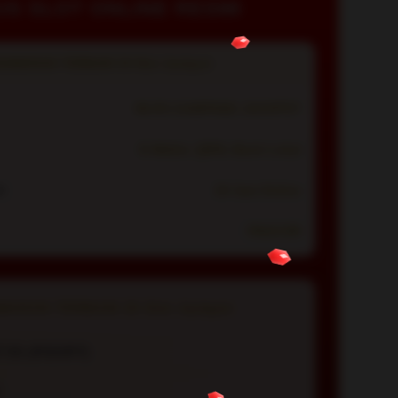
US SLOT ONLINE RESMI
AWARAN TERBAIK DI Slot Jackpot
98.9% GAMPANG JACKPOT
E-Wallet, QRIS, Bank Lokal
n
24 Jam Online
PAGCOR
ARAN TERBAIK DI Slot Jackpot
 8% (PGSOFT)