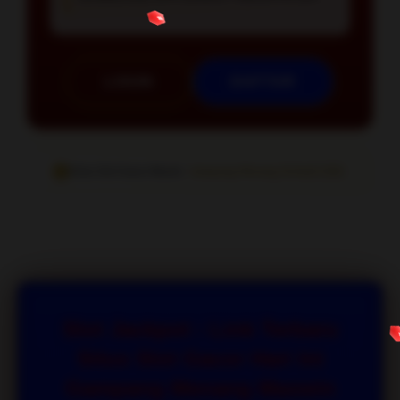
LOGIN
DAFTAR
Situs Slot Gacor Resmi :
Gampang Menang Terbaik 2026.
Layer Popup Close
Slot Jackpot : Link Terbaru
Situs Slot Gacor Hari Ini
Gampang Menang Maxwin