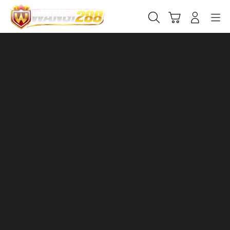
Skip
to
Cari
Troli
Login
Navigation
content