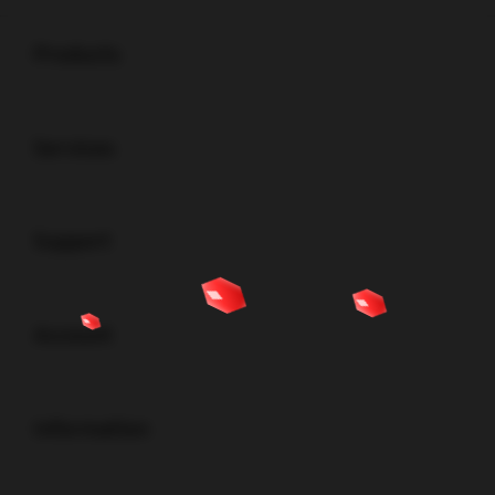
Buka
Footer Navigation
Products
Buka
Services
Buka
Support
Buka
Account
Buka
Information
Buka