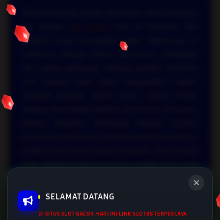
Selamat datang di situs slot online resmi penyedia
link terbaru
slot gacor
hari ini bersama Slot
Jackpot yang merupakan agen terpercaya di
indonesia dengan pilihan permainan terlengkap
dan paling gampang menang jackpot. Bersama
Slot Jackpot anda dapat mewujudkan impian
menjadi jutawan dalam waktu singkat hanya
dengan memainkan deretan permainan slot gacor
pilihan terfavorit. Didukung dengan fasilitas
pelayanan profesional, serta transaksi bank dan e-
wallet 24 jam online tanpa hambatan. Slot Jackpot
telah terbukti sebagai link situs slot88 resmi yang
konsisten memberikan sensasi kemenangan
jackpot maxwin hingga ke tingkat maksimal,
SELAMAT DATANG
lengkap dengan ketersediaan fitur VIP paling
DI SITUS SLOT GACOR HARI INI LINK SLOT88 TERPERCAYA
mutakhir untuk memanjakan seluruh member