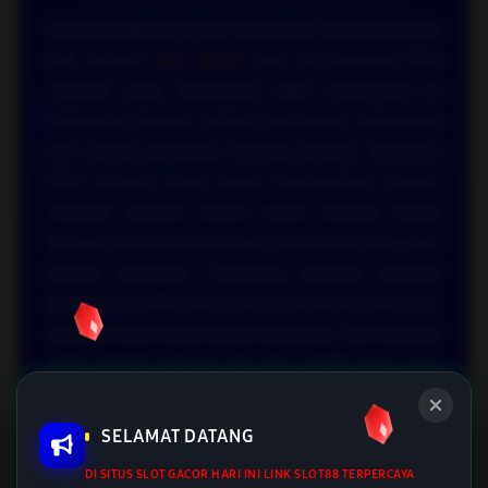
Selamat datang di situs slot online resmi penyedia
link terbaru
slot gacor
hari ini bersama Slot
Jackpot yang merupakan agen terpercaya di
indonesia dengan pilihan permainan terlengkap
dan paling gampang menang jackpot. Bersama
Slot Jackpot anda dapat mewujudkan impian
menjadi jutawan dalam waktu singkat hanya
dengan memainkan deretan permainan slot gacor
pilihan terfavorit. Didukung dengan fasilitas
pelayanan profesional, serta transaksi bank dan e-
wallet 24 jam online tanpa hambatan. Slot Jackpot
telah terbukti sebagai link situs slot88 resmi yang
konsisten memberikan sensasi kemenangan
jackpot maxwin hingga ke tingkat maksimal,
SELAMAT DATANG
lengkap dengan ketersediaan fitur VIP paling
DI SITUS SLOT GACOR HARI INI LINK SLOT88 TERPERCAYA
mutakhir untuk memanjakan seluruh member