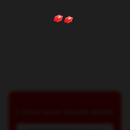
Slot Jackpot : Link
Terbaru Situs Slot Gacor
Hari Ini Gampang Menang
Maxwin
SITUS SLOT ONLINE RESMI