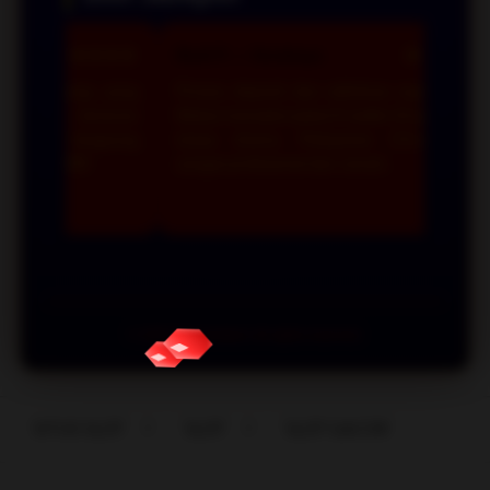
★★★★★
Budi P. — Surabaya
★★★★☆
ng menang yang
Proses deposit dan withdraw super cepat!
te-nya beneran
Bebas transaksi pakai E-wallet 24 jam penuh
ebentar langsung
tanpa drama. Pelayanan CS-nya juga
me Slot88!
sangat profesional dan ramah.
© 2026 Slot Jackpot. All rights reserved.
SITUS SLOT
>
SLOT
>
SLOT GACOR