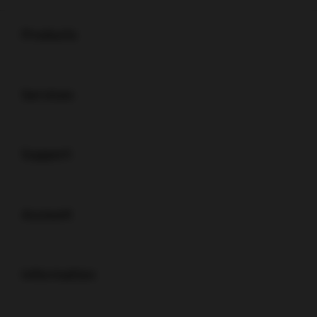
Buka
Footer Navigation
Products
Buka
Services
Buka
Support
Buka
Account
Buka
Information
Buka