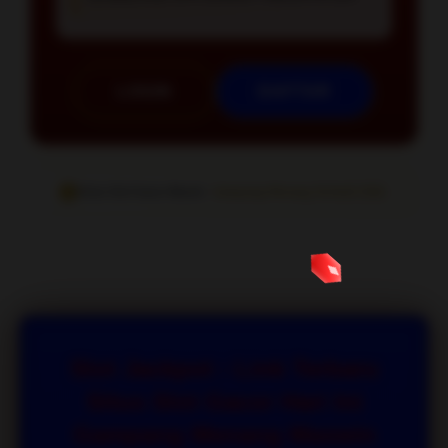
LOGIN
DAFTAR
Situs Slot Gacor Resmi :
Gampang Menang Terbaik 2026.
Layer Popup Close
Slot Jackpot : Link Terbaru
Situs Slot Gacor Hari Ini
Gampang Menang Maxwin