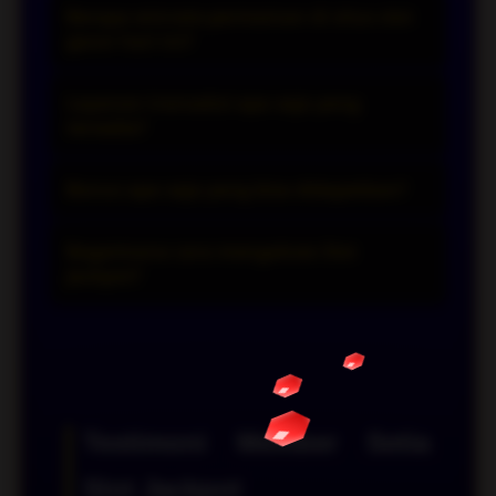
Slot Jackpot adalah situs slot online resmi
Berapa winrate permainan di situs slot
dan terpercaya di Indonesia dengan
gacor hari ini?
pilihan permainan terlengkap. Situs ini
Slot Jackpot bekerja sama dengan provider
dijamin aman karena telah mengantongi
Layanan transaksi apa saja yang
resmi seperti slot88 untuk menghadirkan
lisensi resmi PAGCOR.
tersedia?
permainan slot gacor hari ini gampang
Tersedia layanan pelanggan profesional
menang dengan winrate hingga 99.8%.
Bonus apa saja yang bisa didapatkan?
serta transaksi via Bank dan E-wallet 24
jam nonstop tanpa hambatan, lengkap
Pemain dapat menikmati berbagai promo
Bagaimana cara mengakses Slot
dengan fitur VIP untuk member setia.
menarik seperti Bonus Deposit Harian,
Jackpot?
Cashback Mingguan, Komisi Rollingan,
Cukup ketik Slot Jackpot di pencarian
hingga Bonus Loyalty Point.
Google lewat perangkat smartphone,
tablet, atau komputer Anda akan
menemukan link resmi kami.
Testimoni Member Setia
Slot Jackpot