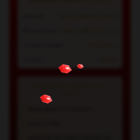
PENAWARAN TERBAIK DI Slot Jackpot
🔥
Win Rate
98.9% GAMPANG JACKPOT
💳
Sistem Deposit
E-Wallet, QRIS, Bank Lokal
⚡
Layanan Pelanggan
24 Jam Online
📱
Lisensi
PAGCOR
PENAWARAN TERBAIK DI Slot
Jackpot
BONUS DEPOSIT 8% (PGSOFT)
LOYALTY POINT
DOWNLOAD APK BONUS FREESPIN 20X