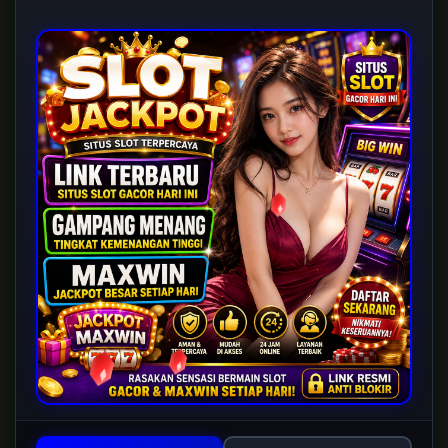
setianya, serta telah mengantongi lisensi resmi
dari PAGCOR sebagai rekomendasi situs
slot
online terupdate dan paling canggih saat ini.
Untuk menghadirkan pengalaman bermain tingkat
tinggi, kami juga bekerja sama secara resmi
dengan provider ternama slot88 guna menyajikan
permainan
slot gampang menang
dengan
persentase winrate mencapai 99.8%. Jadi jangan
ragu lagi, segera bergabung bersama Slot Jackpot
dan raih kesempatan memenangkan hadiah
jackpot bernilai ratusan juta hingga miliaran rupiah
setiap hari. Kami selalu berkomitmen memberikan
deretan keuntungan melimpah melalui berbagai
tawaran promo bonus terbaik, seperti bonus
deposit harian, bonus cashback mingguan, bonus