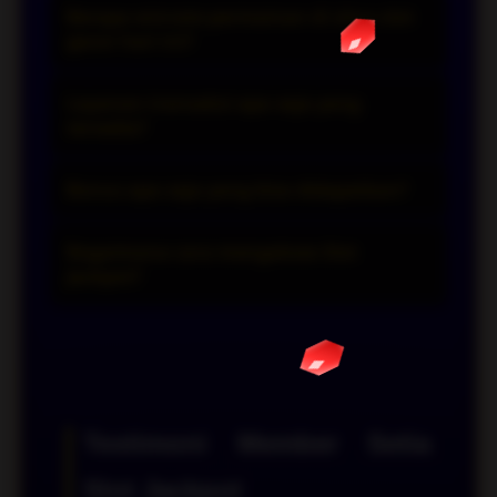
Slot Jackpot adalah situs slot online resmi
Berapa winrate permainan di situs slot
dan terpercaya di Indonesia dengan
gacor hari ini?
pilihan permainan terlengkap. Situs ini
Slot Jackpot bekerja sama dengan provider
dijamin aman karena telah mengantongi
Layanan transaksi apa saja yang
resmi seperti slot88 untuk menghadirkan
lisensi resmi PAGCOR.
tersedia?
permainan slot gacor hari ini gampang
Tersedia layanan pelanggan profesional
menang dengan winrate hingga 99.8%.
Bonus apa saja yang bisa didapatkan?
serta transaksi via Bank dan E-wallet 24
jam nonstop tanpa hambatan, lengkap
Pemain dapat menikmati berbagai promo
Bagaimana cara mengakses Slot
dengan fitur VIP untuk member setia.
menarik seperti Bonus Deposit Harian,
Jackpot?
Cashback Mingguan, Komisi Rollingan,
Cukup ketik Slot Jackpot di pencarian
hingga Bonus Loyalty Point.
Google lewat perangkat smartphone,
tablet, atau komputer Anda akan
menemukan link resmi kami.
Testimoni Member Setia
Slot Jackpot