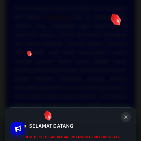
Selamat datang di situs slot online resmi penyedia
link terbaru
slot gacor
hari ini bersama Slot
Jackpot yang merupakan agen terpercaya di
indonesia dengan pilihan permainan terlengkap
dan paling gampang menang jackpot. Bersama
Slot Jackpot anda dapat mewujudkan impian
menjadi jutawan dalam waktu singkat hanya
dengan memainkan deretan permainan slot gacor
pilihan terfavorit. Didukung dengan fasilitas
pelayanan profesional, serta transaksi bank dan e-
wallet 24 jam online tanpa hambatan. Slot Jackpot
telah terbukti sebagai link situs slot88 resmi yang
konsisten memberikan sensasi kemenangan
jackpot maxwin hingga ke tingkat maksimal,
SELAMAT DATANG
lengkap dengan ketersediaan fitur VIP paling
DI SITUS SLOT GACOR HARI INI LINK SLOT88 TERPERCAYA
mutakhir untuk memanjakan seluruh member