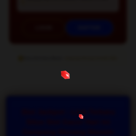
LOGIN
DAFTAR
Situs Slot Gacor Resmi :
Gampang Menang Terbaik 2026.
Layer Popup Close
Slot Jackpot : Link Terbaru
Situs Slot Gacor Hari Ini
Gampang Menang Maxwin