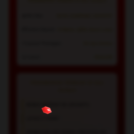
PENAWARAN TERBAIK DI Slot Jackpot
🔥
Win Rate
98.9% GAMPANG JACKPOT
💳
Sistem Deposit
E-Wallet, QRIS, Bank Lokal
⚡
Layanan Pelanggan
24 Jam Online
📱
Lisensi
PAGCOR
PENAWARAN TERBAIK DI Slot
Jackpot
BONUS DEPOSIT 8% (PGSOFT)
LOYALTY POINT
DOWNLOAD APK BONUS FREESPIN 20X