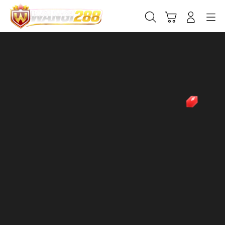
Skip
to
Cari
Troli
Login
Navigation
content