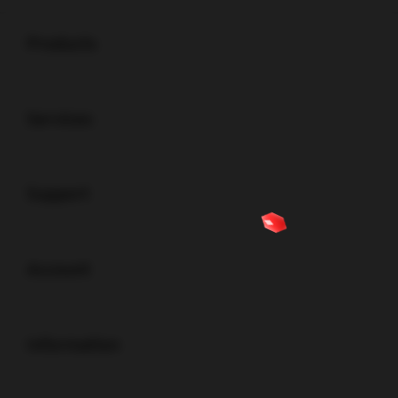
Buka
Footer Navigation
Products
Buka
Services
Buka
Support
Buka
Account
Buka
Information
Buka