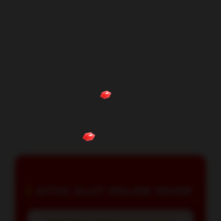
Slot Jackpot : Link
Terbaru Situs Slot Gacor
Hari Ini Gampang Menang
Maxwin
SITUS SLOT ONLINE RESMI