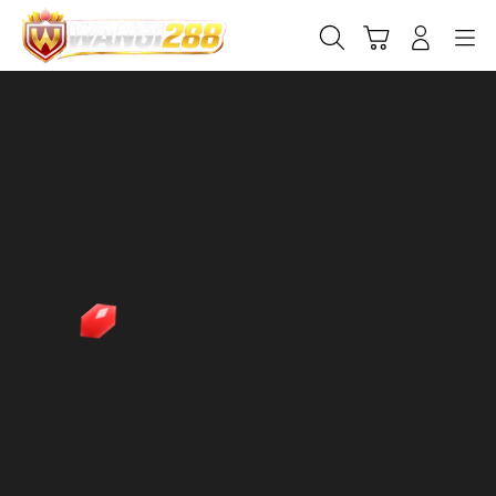
Skip
to
Cari
Troli
Login
Navigation
content