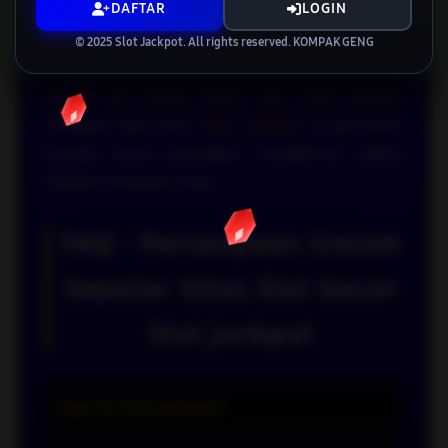
DAFTAR
LOGIN
komisi rollingan, hingga bonus loyalty point yang
sangat menguntungkan bagi para pemain. Situs
© 2025 Slot Jackpot. All rights reserved. KOMPAK GENG
slot Slot Jackpot dapat anda akses dengan sangat
mudah dan praktis kapan saja cukup dengan
mengetik kata kunci
Slot Jackpot
di pencarian
Google lewat perangkat smartphone, tablet,
maupun komputer anda.
FAQ - Pertanyaan Umum
Seputar Situs Slot Gacor
Slot Jackpot
Apa itu Slot Jackpot?