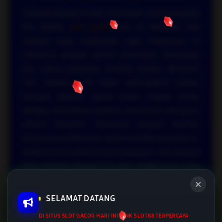
Selamat datang di situs slot online resmi penyedia
link terbaru
slot gacor
hari ini bersama Slot
Jackpot yang merupakan agen terpercaya di
indonesia dengan pilihan permainan terlengkap
dan paling gampang menang jackpot. Bersama
Slot Jackpot anda dapat mewujudkan impian
menjadi jutawan dalam waktu singkat hanya
dengan memainkan deretan permainan slot gacor
pilihan terfavorit. Didukung dengan fasilitas
pelayanan profesional, serta transaksi bank dan e-
wallet 24 jam online tanpa hambatan. Slot Jackpot
telah terbukti sebagai link situs slot88 resmi yang
konsisten memberikan sensasi kemenangan
jackpot maxwin hingga ke tingkat maksimal,
SELAMAT DATANG
lengkap dengan ketersediaan fitur VIP paling
DI SITUS SLOT GACOR HARI INI LINK SLOT88 TERPERCAYA
mutakhir untuk memanjakan seluruh member