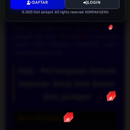
DAFTAR
LOGIN
komisi rollingan, hingga bonus loyalty point yang
sangat menguntungkan bagi para pemain. Situs
© 2025 Slot Jackpot. All rights reserved. KOMPAK GENG
slot Slot Jackpot dapat anda akses dengan sangat
mudah dan praktis kapan saja cukup dengan
mengetik kata kunci
Slot Jackpot
di pencarian
Google lewat perangkat smartphone, tablet,
maupun komputer anda.
FAQ - Pertanyaan Umum
Seputar Situs Slot Gacor
Slot Jackpot
Apa itu Slot Jackpot?