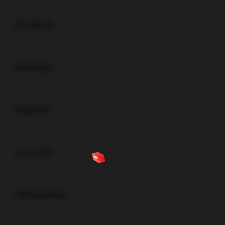
Buka
Footer Navigation
Products
Buka
Services
Buka
Support
Buka
Account
Buka
Information
Buka