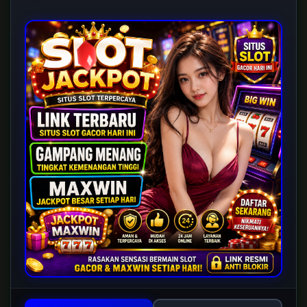
setianya, serta telah mengantongi lisensi resmi
dari PAGCOR sebagai rekomendasi situs
slot
online terupdate dan paling canggih saat ini.
Untuk menghadirkan pengalaman bermain tingkat
tinggi, kami juga bekerja sama secara resmi
dengan provider ternama slot88 guna menyajikan
permainan
slot gampang menang
dengan
persentase winrate mencapai 99.8%. Jadi jangan
ragu lagi, segera bergabung bersama Slot Jackpot
dan raih kesempatan memenangkan hadiah
jackpot bernilai ratusan juta hingga miliaran rupiah
setiap hari. Kami selalu berkomitmen memberikan
deretan keuntungan melimpah melalui berbagai
tawaran promo bonus terbaik, seperti bonus
deposit harian, bonus cashback mingguan, bonus