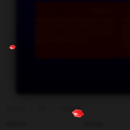
★★★
Budi P. — Surabaya
★★★★☆
Siska M
 yang
Proses deposit dan withdraw super cepat!
Sistem l
neran
Bebas transaksi pakai E-wallet 24 jam penuh
tenang p
gsung
tanpa drama. Pelayanan CS-nya juga
keaman
sangat profesional dan ramah.
Recomend
aman.
SITUS SLOT
>
SLOT
>
SLOT GACOR
Footer Navigation
Products
Services