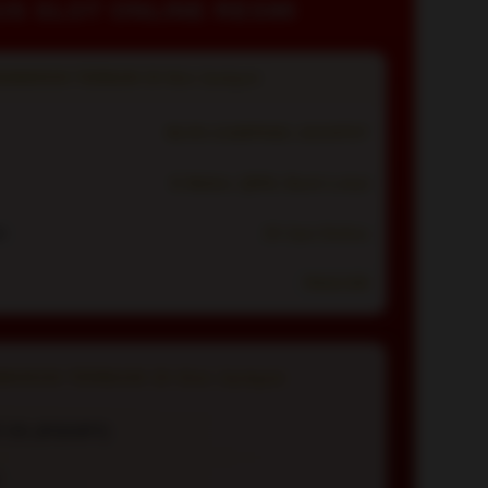
US SLOT ONLINE RESMI
AWARAN TERBAIK DI Slot Jackpot
98.9% GAMPANG JACKPOT
E-Wallet, QRIS, Bank Lokal
n
24 Jam Online
PAGCOR
ARAN TERBAIK DI Slot Jackpot
 8% (PGSOFT)