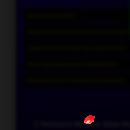
Apa itu Slot Jackpot?
Slot Jackpot adalah situs slot online resmi 
Berapa winrate permainan di situs slot gacor
mengantongi lisensi resmi PAGCOR.
Slot Jackpot bekerja sama dengan provider r
Layanan transaksi apa saja yang tersedia?
hingga 99.8%.
Tersedia layanan pelanggan profesional serta
Bonus apa saja yang bisa didapatkan?
setia.
Pemain dapat menikmati berbagai promo menar
Bagaimana cara mengakses Slot Jackpot?
Cukup ketik Slot Jackpot di pencarian Google
Testimoni Member Setia Sl