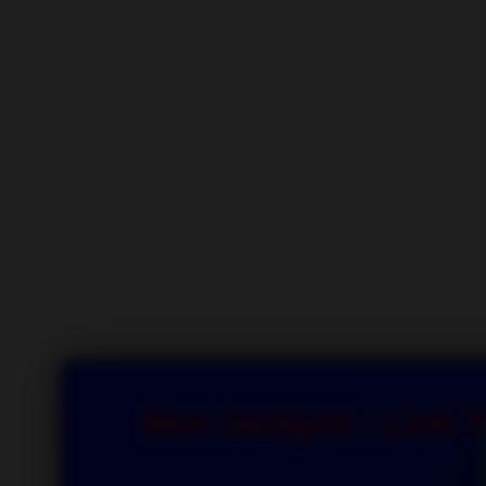
Layer Popup Close
Slot Jackpot : Link