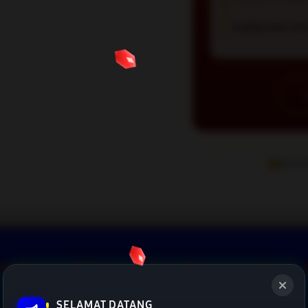
DOWNLOAD APK
Situs S
 Terbaru Situs Slot Gacor Har
Maxwin
SELAMAT DATANG