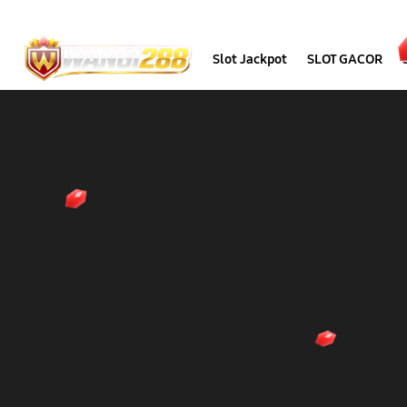
Skip
to
content
Slot Jackpot
SLOT GACOR