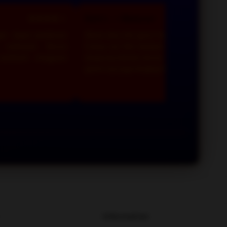
★★★★☆
Dewi L. — Makassar
★★★★★
apat perlakuan
Akses situs slot gacor hari ini praktis banget.
impah. Bonus
Cukup cari Slot Jackpot di Google lewat HP,
back mingguan
langsung kebuka lancar tanpa lemot. Pilihan
game-nya juga lengkap banget.
Information