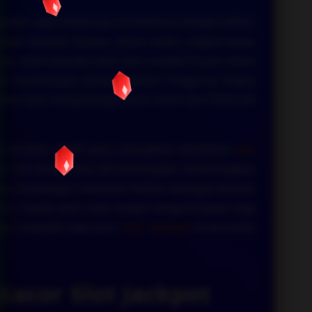
upakan agen terpercaya di indonesia dengan pilihan
pian menjadi jutawan dalam waktu singkat hanya
al, serta transaksi bank dan e-wallet 24 jam online
sasi kemenangan jackpot maxwin hingga ke tingkat
serta telah mengantongi lisensi resmi dari PAGCOR
er ternama slot88 guna menyajikan permainan
slot
ama Slot Jackpot dan raih kesempatan memenangkan
retan keuntungan melimpah melalui berbagai tawaran
onus loyalty point yang sangat menguntungkan bagi
gan mengetik kata kunci
Slot Jackpot
di pencarian
Gacor Slot Jackpot