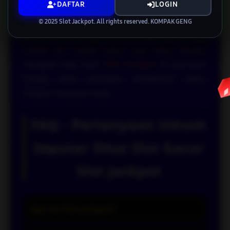
DAFTAR
LOGIN
komisi rollingan, hingga bonus loyalty point yang
sangat menguntungkan bagi para pemain. Situs
© 2025 Slot Jackpot. All rights reserved. KOMPAK GENG
slot Slot Jackpot dapat anda akses dengan sangat
mudah dan praktis kapan saja cukup dengan
mengetik kata kunci
Slot Jackpot
di pencarian
Google lewat perangkat smartphone, tablet,
maupun komputer anda.
FAQ - Pertanyaan Umum
Seputar Situs Slot Gacor
Slot Jackpot
Apa itu Slot Jackpot?