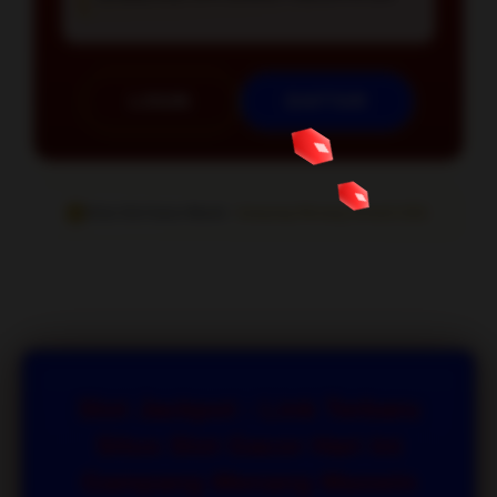
LOGIN
DAFTAR
Situs Slot Gacor Resmi :
Gampang Menang Terbaik 2026.
Layer Popup Close
Slot Jackpot : Link Terbaru
Situs Slot Gacor Hari Ini
Gampang Menang Maxwin