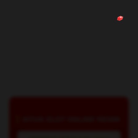
Slot Jackpot : Link
Terbaru Situs Slot Gacor
Hari Ini Gampang Menang
Maxwin
SITUS SLOT ONLINE RESMI