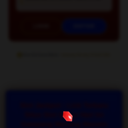
LOGIN
DAFTAR
Situs Slot Gacor Resmi :
Gampang Menang Terbaik 2026.
Layer Popup Close
Slot Jackpot : Link Terbaru
Situs Slot Gacor Hari Ini
Gampang Menang Maxwin