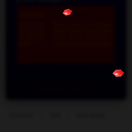
★★★★★
Budi P. — Surabaya
★★★★
mpang menang yang
Proses deposit dan withdraw super cepat
nrate-nya beneran
Bebas transaksi pakai E-wallet 24 jam penu
n sebentar langsung
tanpa drama. Pelayanan CS-nya jug
 game Slot88!
sangat profesional dan ramah.
© 2026 Slot Jackpot. All rights reserved.
SITUS SLOT
>
SLOT
>
SLOT GACOR