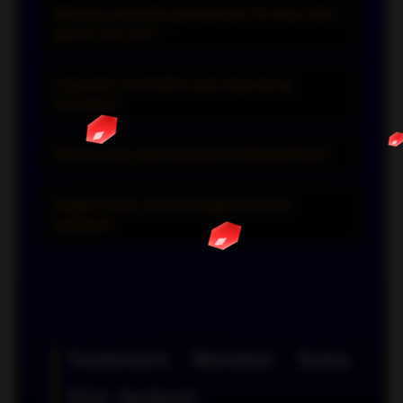
Slot Jackpot adalah situs slot online resmi
Berapa winrate permainan di situs slot
dan terpercaya di Indonesia dengan
gacor hari ini?
pilihan permainan terlengkap. Situs ini
Slot Jackpot bekerja sama dengan provider
dijamin aman karena telah mengantongi
Layanan transaksi apa saja yang
resmi seperti slot88 untuk menghadirkan
lisensi resmi PAGCOR.
tersedia?
permainan slot gacor hari ini gampang
Tersedia layanan pelanggan profesional
menang dengan winrate hingga 99.8%.
Bonus apa saja yang bisa didapatkan?
serta transaksi via Bank dan E-wallet 24
jam nonstop tanpa hambatan, lengkap
Pemain dapat menikmati berbagai promo
Bagaimana cara mengakses Slot
dengan fitur VIP untuk member setia.
menarik seperti Bonus Deposit Harian,
Jackpot?
Cashback Mingguan, Komisi Rollingan,
Cukup ketik Slot Jackpot di pencarian
hingga Bonus Loyalty Point.
Google lewat perangkat smartphone,
tablet, atau komputer Anda akan
menemukan link resmi kami.
Testimoni Member Setia
Slot Jackpot