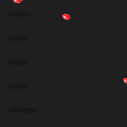
Buka
Footer Navigation
Products
Buka
Services
Buka
Support
Buka
Account
Buka
Information
Buka