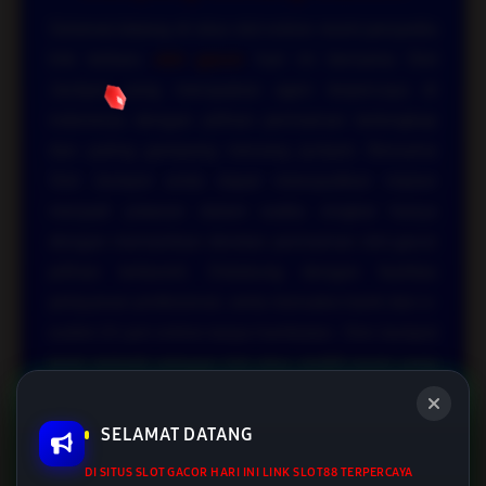
Selamat datang di situs slot online resmi penyedia
link terbaru
slot gacor
hari ini bersama Slot
Jackpot yang merupakan agen terpercaya di
indonesia dengan pilihan permainan terlengkap
dan paling gampang menang jackpot. Bersama
Slot Jackpot anda dapat mewujudkan impian
menjadi jutawan dalam waktu singkat hanya
dengan memainkan deretan permainan slot gacor
pilihan terfavorit. Didukung dengan fasilitas
pelayanan profesional, serta transaksi bank dan e-
wallet 24 jam online tanpa hambatan. Slot Jackpot
telah terbukti sebagai link situs slot88 resmi yang
konsisten memberikan sensasi kemenangan
jackpot maxwin hingga ke tingkat maksimal,
SELAMAT DATANG
lengkap dengan ketersediaan fitur VIP paling
DI SITUS SLOT GACOR HARI INI LINK SLOT88 TERPERCAYA
mutakhir untuk memanjakan seluruh member