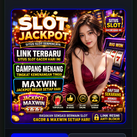
setianya, serta telah mengantongi lisensi resmi
dari PAGCOR sebagai rekomendasi situs
slot
online terupdate dan paling canggih saat ini.
Untuk menghadirkan pengalaman bermain tingkat
tinggi, kami juga bekerja sama secara resmi
dengan provider ternama slot88 guna menyajikan
permainan
slot gampang menang
dengan
persentase winrate mencapai 99.8%. Jadi jangan
ragu lagi, segera bergabung bersama Slot Jackpot
dan raih kesempatan memenangkan hadiah
jackpot bernilai ratusan juta hingga miliaran rupiah
setiap hari. Kami selalu berkomitmen memberikan
deretan keuntungan melimpah melalui berbagai
tawaran promo bonus terbaik, seperti bonus
deposit harian, bonus cashback mingguan, bonus