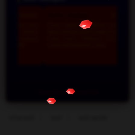
★★★★★
Budi P. — Surabaya
★★★★☆
ng menang yang
Proses deposit dan withdraw super cepat!
te-nya beneran
Bebas transaksi pakai E-wallet 24 jam penuh
ebentar langsung
tanpa drama. Pelayanan CS-nya juga
me Slot88!
sangat profesional dan ramah.
© 2026 Slot Jackpot. All rights reserved.
SITUS SLOT
>
SLOT
>
SLOT GACOR