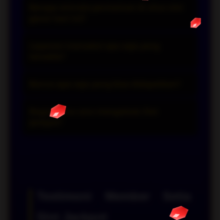
Slot Jackpot adalah situs slot online resmi
Berapa winrate permainan di situs slot
dan terpercaya di Indonesia dengan
gacor hari ini?
pilihan permainan terlengkap. Situs ini
Slot Jackpot bekerja sama dengan provider
dijamin aman karena telah mengantongi
Layanan transaksi apa saja yang
resmi seperti slot88 untuk menghadirkan
lisensi resmi PAGCOR.
tersedia?
permainan slot gacor hari ini gampang
Tersedia layanan pelanggan profesional
menang dengan winrate hingga 99.8%.
Bonus apa saja yang bisa didapatkan?
serta transaksi via Bank dan E-wallet 24
jam nonstop tanpa hambatan, lengkap
Pemain dapat menikmati berbagai promo
Bagaimana cara mengakses Slot
dengan fitur VIP untuk member setia.
menarik seperti Bonus Deposit Harian,
Jackpot?
Cashback Mingguan, Komisi Rollingan,
Cukup ketik Slot Jackpot di pencarian
hingga Bonus Loyalty Point.
Google lewat perangkat smartphone,
tablet, atau komputer Anda akan
menemukan link resmi kami.
Testimoni Member Setia
Slot Jackpot