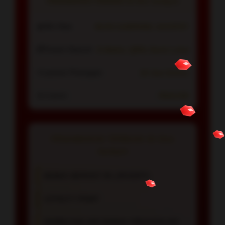
PENAWARAN TERBAIK DI Slot Jackpot
🔥
Win Rate
98.9% GAMPANG JACKPOT
💳
Sistem Deposit
E-Wallet, QRIS, Bank Lokal
⚡
Layanan Pelanggan
24 Jam Online
📱
Lisensi
PAGCOR
PENAWARAN TERBAIK DI Slot
Jackpot
BONUS DEPOSIT 8% (PGSOFT)
LOYALTY POINT
DOWNLOAD APK BONUS FREESPIN 20X