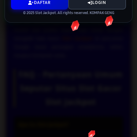
DAFTAR
LOGIN
komisi rollingan, hingga bonus loyalty point yang
sangat menguntungkan bagi para pemain. Situs
© 2025 Slot Jackpot. All rights reserved. KOMPAK GENG
slot Slot Jackpot dapat anda akses dengan sangat
mudah dan praktis kapan saja cukup dengan
mengetik kata kunci
Slot Jackpot
di pencarian
Google lewat perangkat smartphone, tablet,
maupun komputer anda.
FAQ - Pertanyaan Umum
Seputar Situs Slot Gacor
Slot Jackpot
Apa itu Slot Jackpot?