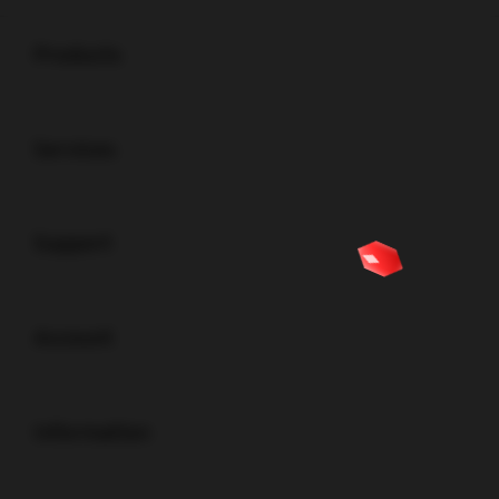
Buka
Footer Navigation
Products
Buka
Services
Buka
Support
Buka
Account
Buka
Information
Buka