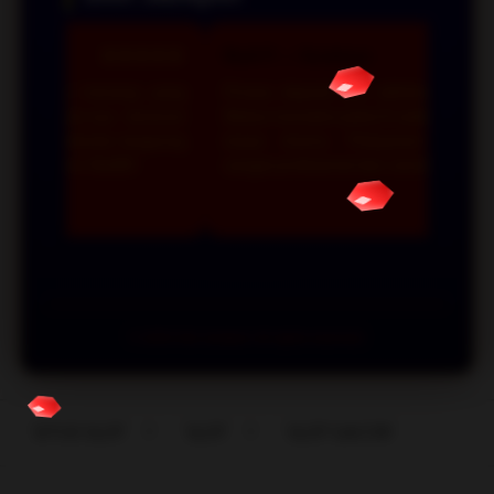
★★★★★
Budi P. — Surabaya
★★★
 gampang menang yang
Proses deposit dan withdraw super cep
 Winrate-nya beneran
Bebas transaksi pakai E-wallet 24 jam p
 main sebentar langsung
tanpa drama. Pelayanan CS-nya j
 di game Slot88!
sangat profesional dan ramah.
© 2026 Slot Jackpot. All rights reserved.
SITUS SLOT
>
SLOT
>
SLOT GACOR