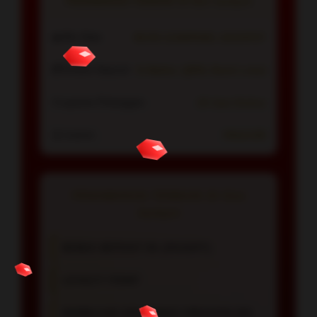
PENAWARAN TERBAIK DI Slot Jackpot
🔥
Win Rate
98.9% GAMPANG JACKPOT
💳
Sistem Deposit
E-Wallet, QRIS, Bank Lokal
⚡
Layanan Pelanggan
24 Jam Online
📱
Lisensi
PAGCOR
PENAWARAN TERBAIK DI Slot
Jackpot
BONUS DEPOSIT 8% (PGSOFT)
LOYALTY POINT
DOWNLOAD APK BONUS FREESPIN 20X