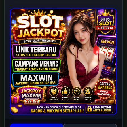
setianya, serta telah mengantongi lisensi resmi
dari PAGCOR sebagai rekomendasi situs
slot
online terupdate dan paling canggih saat ini.
Untuk menghadirkan pengalaman bermain tingkat
tinggi, kami juga bekerja sama secara resmi
dengan provider ternama slot88 guna menyajikan
permainan
slot gampang menang
dengan
persentase winrate mencapai 99.8%. Jadi jangan
ragu lagi, segera bergabung bersama Slot Jackpot
dan raih kesempatan memenangkan hadiah
jackpot bernilai ratusan juta hingga miliaran rupiah
setiap hari. Kami selalu berkomitmen memberikan
deretan keuntungan melimpah melalui berbagai
tawaran promo bonus terbaik, seperti bonus
deposit harian, bonus cashback mingguan, bonus