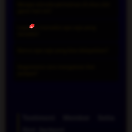
Slot Jackpot adalah situs slot online resmi
Berapa winrate permainan di situs slot
dan terpercaya di Indonesia dengan
gacor hari ini?
pilihan permainan terlengkap. Situs ini
Slot Jackpot bekerja sama dengan provider
dijamin aman karena telah mengantongi
Layanan transaksi apa saja yang
resmi seperti slot88 untuk menghadirkan
lisensi resmi PAGCOR.
tersedia?
permainan slot gacor hari ini gampang
Tersedia layanan pelanggan profesional
menang dengan winrate hingga 99.8%.
Bonus apa saja yang bisa didapatkan?
serta transaksi via Bank dan E-wallet 24
jam nonstop tanpa hambatan, lengkap
Pemain dapat menikmati berbagai promo
Bagaimana cara mengakses Slot
dengan fitur VIP untuk member setia.
menarik seperti Bonus Deposit Harian,
Jackpot?
Cashback Mingguan, Komisi Rollingan,
Cukup ketik Slot Jackpot di pencarian
hingga Bonus Loyalty Point.
Google lewat perangkat smartphone,
tablet, atau komputer Anda akan
menemukan link resmi kami.
Testimoni Member Setia
Slot Jackpot