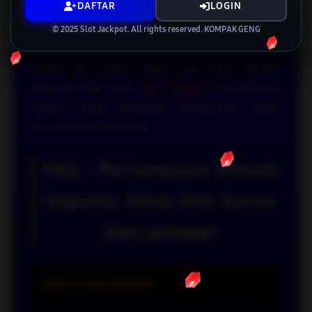
DAFTAR
LOGIN
komisi rollingan, hingga bonus loyalty point yang
sangat menguntungkan bagi para pemain. Situs
© 2025 Slot Jackpot. All rights reserved. KOMPAK GENG
slot Slot Jackpot dapat anda akses dengan sangat
mudah dan praktis kapan saja cukup dengan
mengetik kata kunci
Slot Jackpot
di pencarian
Google lewat perangkat smartphone, tablet,
maupun komputer anda.
FAQ - Pertanyaan Umum
Seputar Situs Slot Gacor
Slot Jackpot
Apa itu Slot Jackpot?