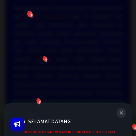
Selamat datang di situs slot online resmi penyedia
link terbaru
slot gacor
hari ini bersama Slot
Jackpot yang merupakan agen terpercaya di
indonesia dengan pilihan permainan terlengkap
dan paling gampang menang jackpot. Bersama
Slot Jackpot anda dapat mewujudkan impian
menjadi jutawan dalam waktu singkat hanya
dengan memainkan deretan permainan slot gacor
pilihan terfavorit. Didukung dengan fasilitas
pelayanan profesional, serta transaksi bank dan e-
wallet 24 jam online tanpa hambatan. Slot Jackpot
telah terbukti sebagai link situs slot88 resmi yang
konsisten memberikan sensasi kemenangan
jackpot maxwin hingga ke tingkat maksimal,
SELAMAT DATANG
lengkap dengan ketersediaan fitur VIP paling
DI SITUS SLOT GACOR HARI INI LINK SLOT88 TERPERCAYA
mutakhir untuk memanjakan seluruh member