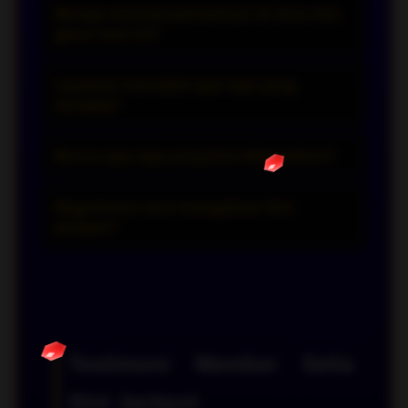
Slot Jackpot adalah situs slot online resmi
Berapa winrate permainan di situs slot
dan terpercaya di Indonesia dengan
gacor hari ini?
pilihan permainan terlengkap. Situs ini
Slot Jackpot bekerja sama dengan provider
dijamin aman karena telah mengantongi
Layanan transaksi apa saja yang
resmi seperti slot88 untuk menghadirkan
lisensi resmi PAGCOR.
tersedia?
permainan slot gacor hari ini gampang
Tersedia layanan pelanggan profesional
menang dengan winrate hingga 99.8%.
Bonus apa saja yang bisa didapatkan?
serta transaksi via Bank dan E-wallet 24
jam nonstop tanpa hambatan, lengkap
Pemain dapat menikmati berbagai promo
Bagaimana cara mengakses Slot
dengan fitur VIP untuk member setia.
menarik seperti Bonus Deposit Harian,
Jackpot?
Cashback Mingguan, Komisi Rollingan,
Cukup ketik Slot Jackpot di pencarian
hingga Bonus Loyalty Point.
Google lewat perangkat smartphone,
tablet, atau komputer Anda akan
menemukan link resmi kami.
Testimoni Member Setia
Slot Jackpot