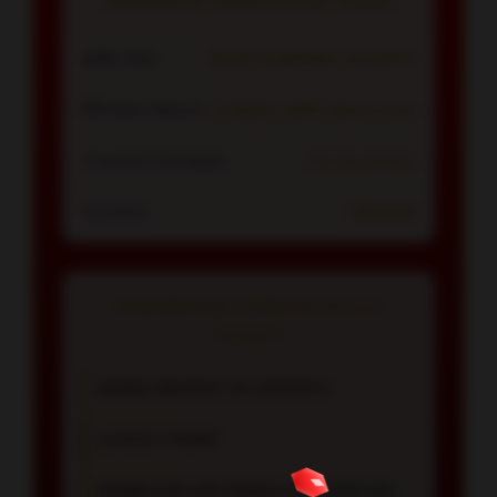
PENAWARAN TERBAIK DI Slot Jackpot
🔥
Win Rate
98.9% GAMPANG JACKPOT
💳
Sistem Deposit
E-Wallet, QRIS, Bank Lokal
⚡
Layanan Pelanggan
24 Jam Online
📱
Lisensi
PAGCOR
PENAWARAN TERBAIK DI Slot
Jackpot
BONUS DEPOSIT 8% (PGSOFT)
LOYALTY POINT
DOWNLOAD APK BONUS FREESPIN 20X