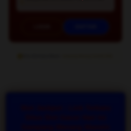
LOGIN
DAFTAR
Situs Slot Gacor Resmi :
Gampang Menang Terbaik 2026.
Layer Popup Close
Slot Jackpot : Link Terbaru
Situs Slot Gacor Hari Ini
Gampang Menang Maxwin