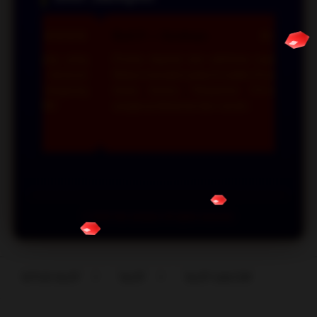
★★★★★
Budi P. — Surabaya
★★★★☆
ng menang yang
Proses deposit dan withdraw super cepat!
te-nya beneran
Bebas transaksi pakai E-wallet 24 jam penuh
bentar langsung
tanpa drama. Pelayanan CS-nya juga
e Slot88!
sangat profesional dan ramah.
© 2026 Slot Jackpot. All rights reserved.
SITUS SLOT
>
SLOT
>
SLOT GACOR