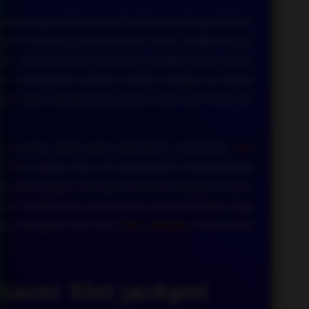
upakan agen terpercaya di indonesia dengan pilihan
pian menjadi jutawan dalam waktu singkat hanya
al, serta transaksi bank dan e-wallet 24 jam online
sasi kemenangan jackpot maxwin hingga ke tingkat
serta telah mengantongi lisensi resmi dari PAGCOR
er ternama slot88 guna menyajikan permainan
slot
ama Slot Jackpot dan raih kesempatan memenangkan
retan keuntungan melimpah melalui berbagai tawaran
onus loyalty point yang sangat menguntungkan bagi
gan mengetik kata kunci
Slot Jackpot
di pencarian
Gacor Slot Jackpot