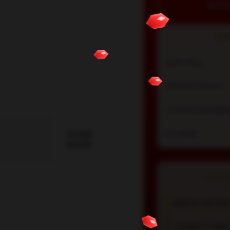
SIT
PEN
🔥
Win Rate
💳
Sistem Deposit
⚡
Layanan Pelangga
📱
Lisensi
+4 lebih
banyak
PENAW
BONUS DEPOSIT
LOYALTY POINT