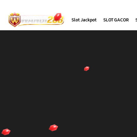
Skip
to
content
Slot Jackpot
SLOT GACOR