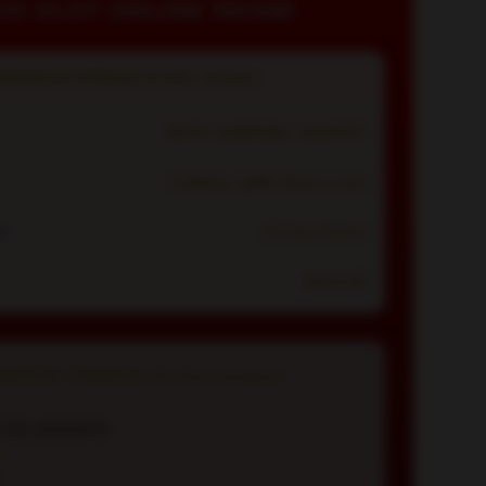
US SLOT ONLINE RESMI
AWARAN TERBAIK DI Slot Jackpot
98.9% GAMPANG JACKPOT
E-Wallet, QRIS, Bank Lokal
n
24 Jam Online
PAGCOR
ARAN TERBAIK DI Slot Jackpot
 8% (PGSOFT)