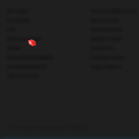
Slot Jackpot
Promo & Cashback Harian
SLOT GACOR
Bocoran & Event
SLOT
Program & Undian
SITUS SLOT GACOR
Metode Transaksi
SLOT88
Fitur Maxwin
SLOT GAMPANG MENANG
Fitur Mega Jackpot
SLOT GACOR HARI INI
Program Referral
LINK SLOT GACOR
© 2025 Slot Jackpot. All rights reserved. KOMPAK GENG