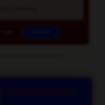
 BONUS FREESPIN 20X
LOGIN
DAFTAR
lot Gacor Resmi :
Gampang Menang Terbaik 2026.
i Ini Gampang Menang