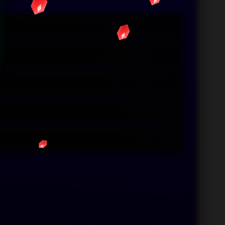
rlengkap. Situs ini dijamin aman karena telah
gacor hari ini gampang menang dengan winrate
mbatan, lengkap dengan fitur VIP untuk member
si Rollingan, hingga Bonus Loyalty Point.
akan menemukan link resmi kami.