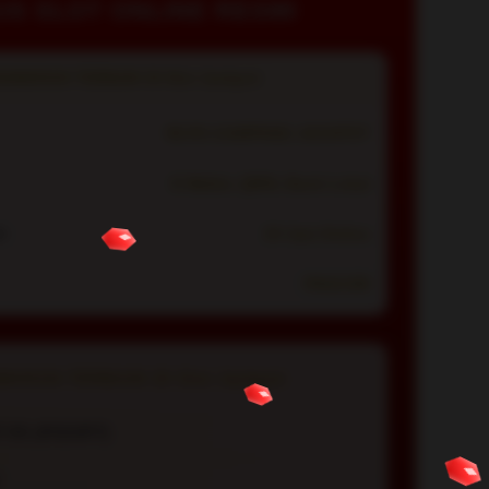
US SLOT ONLINE RESMI
AWARAN TERBAIK DI Slot Jackpot
98.9% GAMPANG JACKPOT
E-Wallet, QRIS, Bank Lokal
n
24 Jam Online
PAGCOR
ARAN TERBAIK DI Slot Jackpot
 8% (PGSOFT)