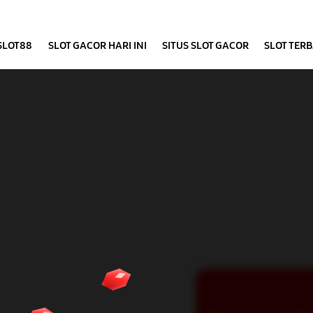
SLOT88
SLOT GACOR HARI INI
SITUS SLOT GACOR
SLOT TER
Slot Jack
Slot G