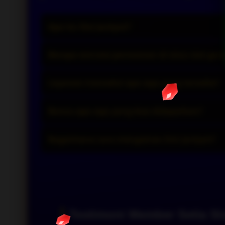
Apa itu Slot Jackpot?
Slot Jackpot adalah situs slot online resmi 
Berapa winrate permainan di situs slot gacor
mengantongi lisensi resmi PAGCOR.
Slot Jackpot bekerja sama dengan provider r
Layanan transaksi apa saja yang tersedia?
hingga 99.8%.
Tersedia layanan pelanggan profesional serta
Bonus apa saja yang bisa didapatkan?
setia.
Pemain dapat menikmati berbagai promo menar
Bagaimana cara mengakses Slot Jackpot?
Cukup ketik Slot Jackpot di pencarian Google
Testimoni Member Setia Sl