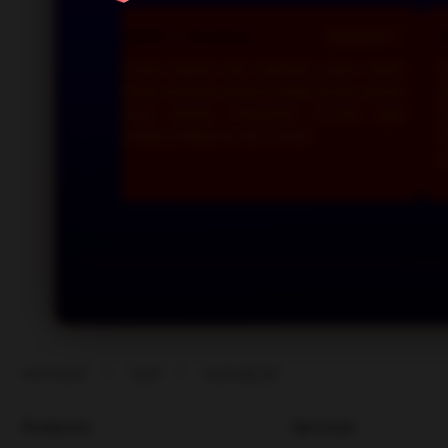
★★★
Budi P. — Surabaya
★★★★☆
Siska 
 yang
Proses deposit dan withdraw super cepat!
Sistem 
neran
Bebas transaksi pakai E-wallet 24 jam penuh
tenang 
ngsung
tanpa drama. Pelayanan CS-nya juga
keaman
sangat profesional dan ramah.
Recomen
aman.
SITUS SLOT
>
SLOT
>
SLOT GACOR
Footer Navigation
Products
Services