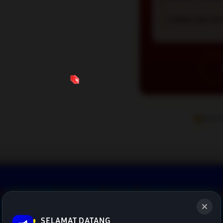
DOWNLOAD APK
Situs S
 Terbaru Situs Slot Gacor Har
Maxwin
SELAMAT DATANG