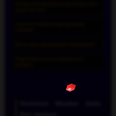
Slot Jackpot adalah situs slot online resmi
Berapa winrate permainan di situs slot
dan terpercaya di Indonesia dengan
gacor hari ini?
pilihan permainan terlengkap. Situs ini
Slot Jackpot bekerja sama dengan provider
dijamin aman karena telah mengantongi
Layanan transaksi apa saja yang
resmi seperti slot88 untuk menghadirkan
lisensi resmi PAGCOR.
tersedia?
permainan slot gacor hari ini gampang
Tersedia layanan pelanggan profesional
menang dengan winrate hingga 99.8%.
Bonus apa saja yang bisa didapatkan?
serta transaksi via Bank dan E-wallet 24
jam nonstop tanpa hambatan, lengkap
Pemain dapat menikmati berbagai promo
Bagaimana cara mengakses Slot
dengan fitur VIP untuk member setia.
menarik seperti Bonus Deposit Harian,
Jackpot?
Cashback Mingguan, Komisi Rollingan,
Cukup ketik Slot Jackpot di pencarian
hingga Bonus Loyalty Point.
Google lewat perangkat smartphone,
tablet, atau komputer Anda akan
menemukan link resmi kami.
Testimoni Member Setia
Slot Jackpot