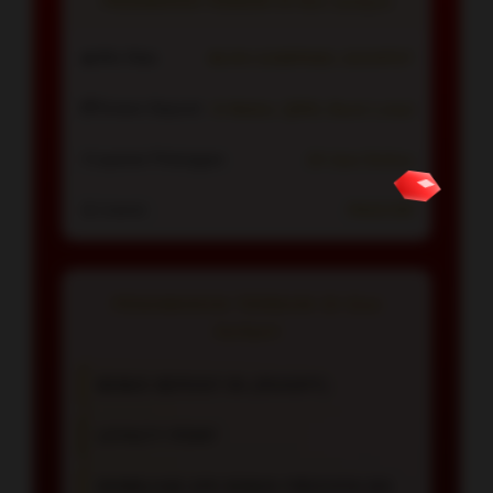
PENAWARAN TERBAIK DI Slot Jackpot
🔥
Win Rate
98.9% GAMPANG JACKPOT
💳
Sistem Deposit
E-Wallet, QRIS, Bank Lokal
⚡
Layanan Pelanggan
24 Jam Online
📱
Lisensi
PAGCOR
PENAWARAN TERBAIK DI Slot
Jackpot
BONUS DEPOSIT 8% (PGSOFT)
LOYALTY POINT
DOWNLOAD APK BONUS FREESPIN 20X