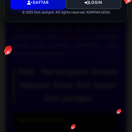
DAFTAR
LOGIN
komisi rollingan, hingga bonus loyalty point yang
sangat menguntungkan bagi para pemain. Situs
© 2025 Slot Jackpot. All rights reserved. KOMPAK GENG
slot Slot Jackpot dapat anda akses dengan sangat
mudah dan praktis kapan saja cukup dengan
mengetik kata kunci
Slot Jackpot
di pencarian
Google lewat perangkat smartphone, tablet,
maupun komputer anda.
FAQ - Pertanyaan Umum
Seputar Situs Slot Gacor
Slot Jackpot
Apa itu Slot Jackpot?