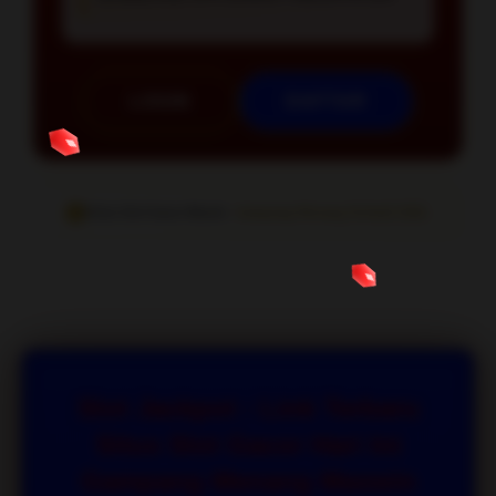
LOGIN
DAFTAR
Situs Slot Gacor Resmi :
Gampang Menang Terbaik 2026.
Layer Popup Close
Slot Jackpot : Link Terbaru
Situs Slot Gacor Hari Ini
Gampang Menang Maxwin