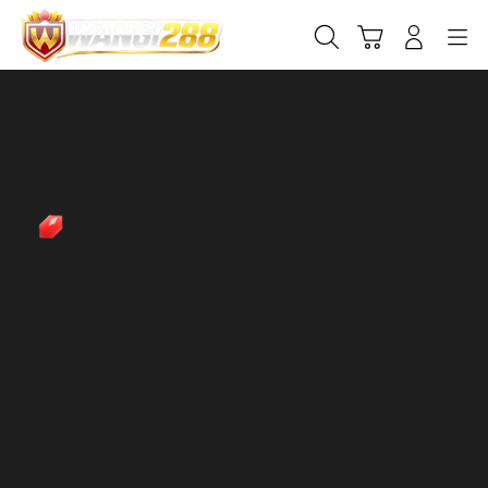
Skip
to
Cari
Troli
Login
Navigation
content