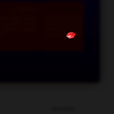
★★★★☆
Dewi L. — Makassar
★★★★★
apat perlakuan
Akses situs slot gacor hari ini praktis banget.
impah. Bonus
Cukup cari Slot Jackpot di Google lewat HP,
back mingguan
langsung kebuka lancar tanpa lemot. Pilihan
game-nya juga lengkap banget.
Information