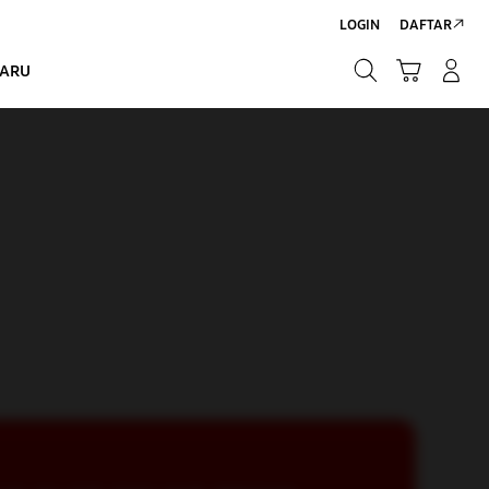
LOGIN
DAFTAR
Cari
Troli
Login/Sign-Up
BARU
Cari
pot : Link Terbaru Situs
acor Hari Ini Gampang
Menang Maxwin