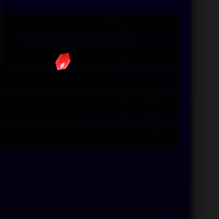
rlengkap. Situs ini dijamin aman karena telah
gacor hari ini gampang menang dengan winrate
mbatan, lengkap dengan fitur VIP untuk member
si Rollingan, hingga Bonus Loyalty Point.
akan menemukan link resmi kami.