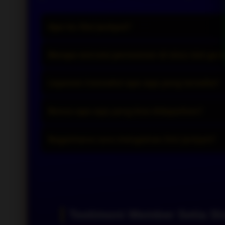
Apa itu Slot Jackpot?
Slot Jackpot adalah situs slot online resmi 
Berapa winrate permainan di situs slot gacor
mengantongi lisensi resmi PAGCOR.
Slot Jackpot bekerja sama dengan provider r
Layanan transaksi apa saja yang tersedia?
hingga 99.8%.
Tersedia layanan pelanggan profesional serta
Bonus apa saja yang bisa didapatkan?
setia.
Pemain dapat menikmati berbagai promo menar
Bagaimana cara mengakses Slot Jackpot?
Cukup ketik Slot Jackpot di pencarian Google
Testimoni Member Setia Sl