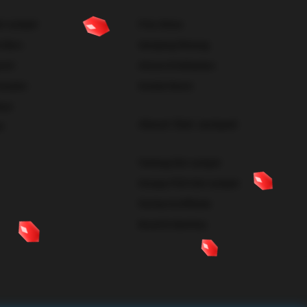
t Jackpot
Fitur Akses
n Baru
Gampang Menang
ord
Aturan & Kebijakan
ansaksi
Kontak Resmi
kasi
About Slot Jackpot
P
Tentang Slot Jackpot
Kenapa Pilih Slot Jackpot
Partner & Affiliate
Brand & Identitas