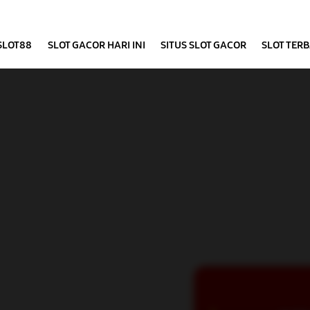
SLOT88
SLOT GACOR HARI INI
SITUS SLOT GACOR
SLOT TER
Slot Jack
Slot G