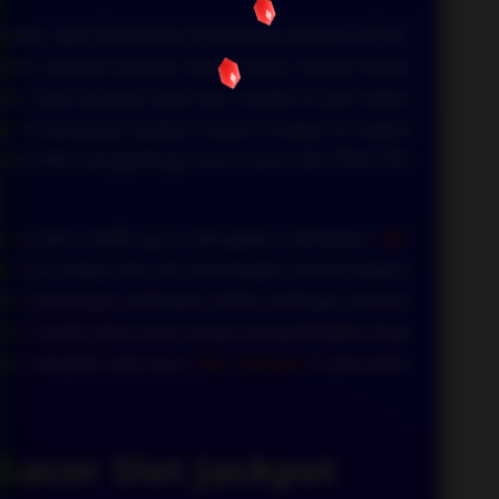
upakan agen terpercaya di indonesia dengan pilihan
pian menjadi jutawan dalam waktu singkat hanya
al, serta transaksi bank dan e-wallet 24 jam online
sasi kemenangan jackpot maxwin hingga ke tingkat
serta telah mengantongi lisensi resmi dari PAGCOR
er ternama slot88 guna menyajikan permainan
slot
ama Slot Jackpot dan raih kesempatan memenangkan
retan keuntungan melimpah melalui berbagai tawaran
onus loyalty point yang sangat menguntungkan bagi
gan mengetik kata kunci
Slot Jackpot
di pencarian
Gacor Slot Jackpot