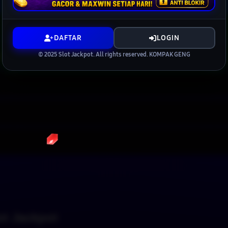
DAFTAR
LOGIN
dan terpercaya di Indonesia dengan pilihan permainan te
 hari ini?
© 2025 Slot Jackpot. All rights reserved. KOMPAK GENG
esmi seperti slot88 untuk menghadirkan permainan slot 
 transaksi via Bank dan E-wallet 24 jam nonstop tanpa ha
ik seperti Bonus Deposit Harian, Cashback Mingguan, Komi
 lewat perangkat smartphone, tablet, atau komputer Anda 
ot Jackpot