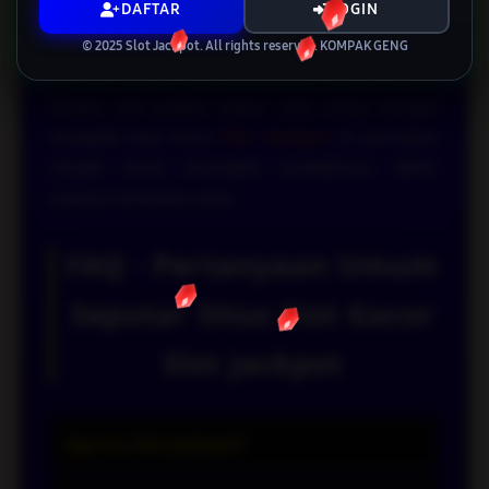
DAFTAR
LOGIN
komisi rollingan, hingga bonus loyalty point yang
sangat menguntungkan bagi para pemain. Situs
© 2025 Slot Jackpot. All rights reserved. KOMPAK GENG
slot Slot Jackpot dapat anda akses dengan sangat
mudah dan praktis kapan saja cukup dengan
mengetik kata kunci
Slot Jackpot
di pencarian
Google lewat perangkat smartphone, tablet,
maupun komputer anda.
FAQ - Pertanyaan Umum
Seputar Situs Slot Gacor
Slot Jackpot
Apa itu Slot Jackpot?