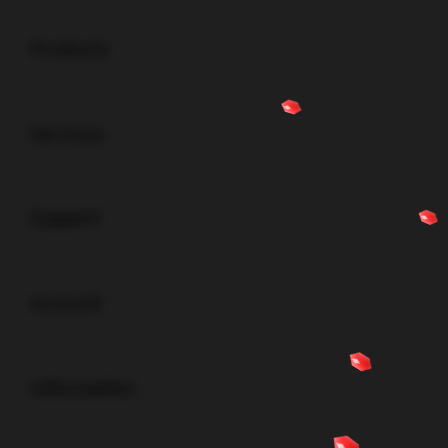
Buka
Footer Navigation
Products
Buka
Services
Buka
Support
Buka
Account
Buka
Information
Buka