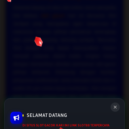
Selamat datang di situs slot online resmi penyedia
link terbaru
slot gacor
hari ini bersama Slot
Jackpot yang merupakan agen terpercaya di
indonesia dengan pilihan permainan terlengkap
dan paling gampang menang jackpot. Bersama
Slot Jackpot anda dapat mewujudkan impian
menjadi jutawan dalam waktu singkat hanya
dengan memainkan deretan permainan slot gacor
pilihan terfavorit. Didukung dengan fasilitas
pelayanan profesional, serta transaksi bank dan e-
wallet 24 jam online tanpa hambatan. Slot Jackpot
telah terbukti sebagai link situs slot88 resmi yang
konsisten memberikan sensasi kemenangan
jackpot maxwin hingga ke tingkat maksimal,
SELAMAT DATANG
lengkap dengan ketersediaan fitur VIP paling
DI SITUS SLOT GACOR HARI INI LINK SLOT88 TERPERCAYA
mutakhir untuk memanjakan seluruh member