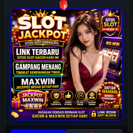
setianya, serta telah mengantongi lisensi resmi
dari PAGCOR sebagai rekomendasi situs
slot
online terupdate dan paling canggih saat ini.
Untuk menghadirkan pengalaman bermain tingkat
tinggi, kami juga bekerja sama secara resmi
dengan provider ternama slot88 guna menyajikan
permainan
slot gampang menang
dengan
persentase winrate mencapai 99.8%. Jadi jangan
ragu lagi, segera bergabung bersama Slot Jackpot
dan raih kesempatan memenangkan hadiah
jackpot bernilai ratusan juta hingga miliaran rupiah
setiap hari. Kami selalu berkomitmen memberikan
deretan keuntungan melimpah melalui berbagai
tawaran promo bonus terbaik, seperti bonus
deposit harian, bonus cashback mingguan, bonus