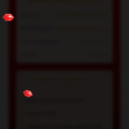
PENAWARAN TERBAIK DI Slot Jackpot
🔥
Win Rate
98.9% GAMPANG JACKPOT
💳
Sistem Deposit
E-Wallet, QRIS, Bank Lokal
⚡
Layanan Pelanggan
24 Jam Online
📱
Lisensi
PAGCOR
PENAWARAN TERBAIK DI Slot
Jackpot
BONUS DEPOSIT 8% (PGSOFT)
LOYALTY POINT
DOWNLOAD APK BONUS FREESPIN 20X