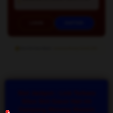
LOGIN
DAFTAR
Situs Slot Gacor Resmi :
Gampang Menang Terbaik 2026.
Layer Popup Close
Slot Jackpot : Link Terbaru
Situs Slot Gacor Hari Ini
Gampang Menang Maxwin