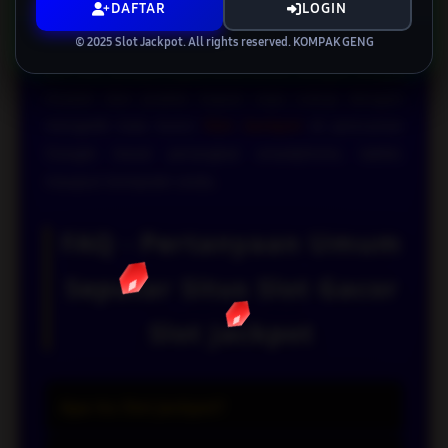
DAFTAR
LOGIN
komisi rollingan, hingga bonus loyalty point yang
sangat menguntungkan bagi para pemain. Situs
© 2025 Slot Jackpot. All rights reserved. KOMPAK GENG
slot Slot Jackpot dapat anda akses dengan sangat
mudah dan praktis kapan saja cukup dengan
mengetik kata kunci
Slot Jackpot
di pencarian
Google lewat perangkat smartphone, tablet,
maupun komputer anda.
FAQ - Pertanyaan Umum
Seputar Situs Slot Gacor
Slot Jackpot
Apa itu Slot Jackpot?