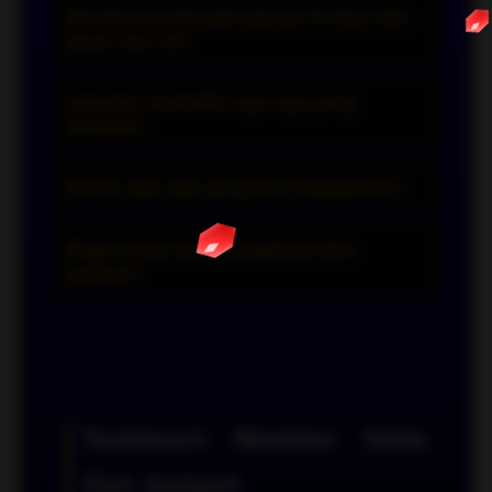
Slot Jackpot adalah situs slot online resmi
Berapa winrate permainan di situs slot
dan terpercaya di Indonesia dengan
gacor hari ini?
pilihan permainan terlengkap. Situs ini
Slot Jackpot bekerja sama dengan provider
dijamin aman karena telah mengantongi
Layanan transaksi apa saja yang
resmi seperti slot88 untuk menghadirkan
lisensi resmi PAGCOR.
tersedia?
permainan slot gacor hari ini gampang
Tersedia layanan pelanggan profesional
menang dengan winrate hingga 99.8%.
Bonus apa saja yang bisa didapatkan?
serta transaksi via Bank dan E-wallet 24
jam nonstop tanpa hambatan, lengkap
Pemain dapat menikmati berbagai promo
Bagaimana cara mengakses Slot
dengan fitur VIP untuk member setia.
menarik seperti Bonus Deposit Harian,
Jackpot?
Cashback Mingguan, Komisi Rollingan,
Cukup ketik Slot Jackpot di pencarian
hingga Bonus Loyalty Point.
Google lewat perangkat smartphone,
tablet, atau komputer Anda akan
menemukan link resmi kami.
Testimoni Member Setia
Slot Jackpot