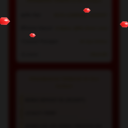
PENAWARAN TERBAIK DI Slot Jackpot
🔥
Win Rate
98.9% GAMPANG JACKPOT
💳
Sistem Deposit
E-Wallet, QRIS, Bank Lokal
⚡
Layanan Pelanggan
24 Jam Online
📱
Lisensi
PAGCOR
PENAWARAN TERBAIK DI Slot
Jackpot
BONUS DEPOSIT 8% (PGSOFT)
LOYALTY POINT
DOWNLOAD APK BONUS FREESPIN 20X