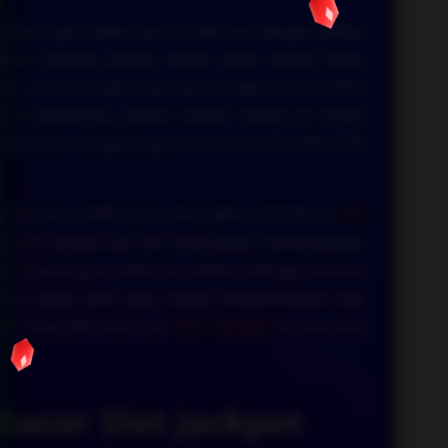
upakan agen terpercaya di indonesia dengan pilihan
pian menjadi jutawan dalam waktu singkat hanya
al, serta transaksi bank dan e-wallet 24 jam online
sasi kemenangan jackpot maxwin hingga ke tingkat
serta telah mengantongi lisensi resmi dari PAGCOR
er ternama slot88 guna menyajikan permainan
slot
ama Slot Jackpot dan raih kesempatan memenangkan
retan keuntungan melimpah melalui berbagai tawaran
onus loyalty point yang sangat menguntungkan bagi
gan mengetik kata kunci
Slot Jackpot
di pencarian
Gacor Slot Jackpot