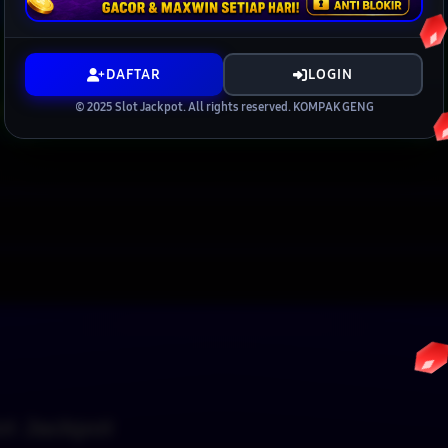
DAFTAR
LOGIN
dan terpercaya di Indonesia dengan pilihan permainan te
 hari ini?
© 2025 Slot Jackpot. All rights reserved. KOMPAK GENG
esmi seperti slot88 untuk menghadirkan permainan slot 
 transaksi via Bank dan E-wallet 24 jam nonstop tanpa ha
ik seperti Bonus Deposit Harian, Cashback Mingguan, Komi
 lewat perangkat smartphone, tablet, atau komputer Anda 
ot Jackpot