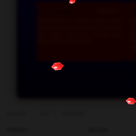
★★★
Budi P. — Surabaya
★★★★☆
Siska 
g yang
Proses deposit dan withdraw super cepat!
Sistem
eneran
Bebas transaksi pakai E-wallet 24 jam penuh
tenang 
angsung
tanpa drama. Pelayanan CS-nya juga
keama
sangat profesional dan ramah.
Recome
aman.
SITUS SLOT
>
SLOT
>
SLOT GACOR
Footer Navigation
Products
Services