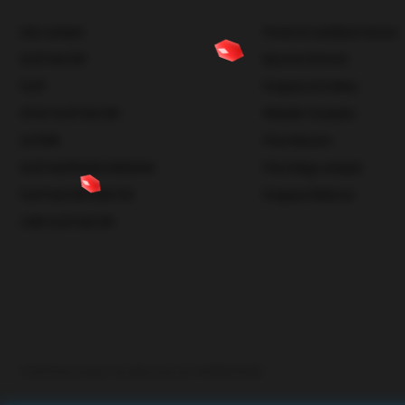
Slot Jackpot
Promo & Cashback Harian
SLOT GACOR
Bocoran & Event
SLOT
Program & Undian
SITUS SLOT GACOR
Metode Transaksi
SLOT88
Fitur Maxwin
SLOT GAMPANG MENANG
Fitur Mega Jackpot
SLOT GACOR HARI INI
Program Referral
LINK SLOT GACOR
© 2025 Slot Jackpot. All rights reserved. KOMPAK GENG