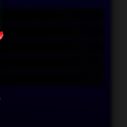
rlengkap. Situs ini dijamin aman karena telah
gacor hari ini gampang menang dengan winrate
mbatan, lengkap dengan fitur VIP untuk member
si Rollingan, hingga Bonus Loyalty Point.
akan menemukan link resmi kami.