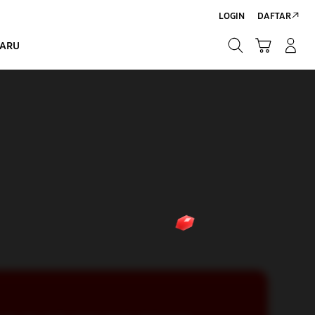
LOGIN
DAFTAR
Cari
Troli
Login/Sign-Up
BARU
Cari
pot : Link Terbaru Situs
acor Hari Ini Gampang
Menang Maxwin