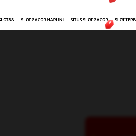
SLOT88
SLOT GACOR HARI INI
SITUS SLOT GACOR
SLOT TER
Slot Jack
Slot G