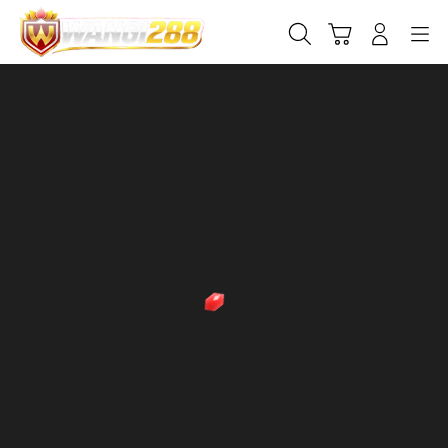
Skip
to
Cari
Troli
Login
Navigation
content