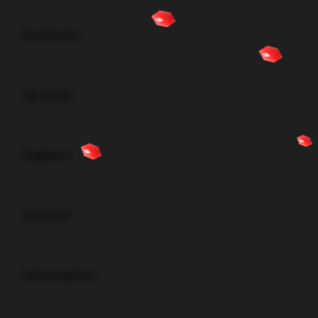
Buka
Footer Navigation
Products
Buka
Services
Buka
Support
Buka
Account
Buka
Information
Buka