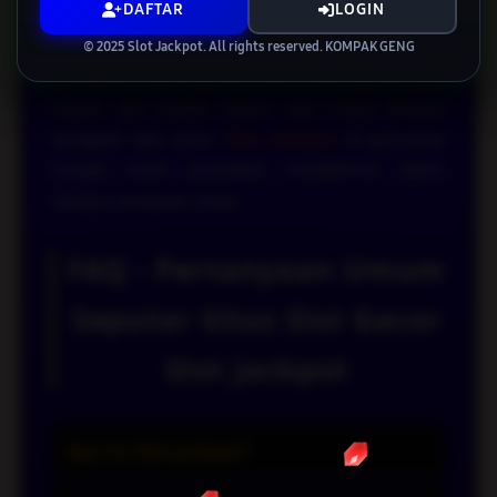
DAFTAR
LOGIN
komisi rollingan, hingga bonus loyalty point yang
sangat menguntungkan bagi para pemain. Situs
© 2025 Slot Jackpot. All rights reserved. KOMPAK GENG
slot Slot Jackpot dapat anda akses dengan sangat
mudah dan praktis kapan saja cukup dengan
mengetik kata kunci
Slot Jackpot
di pencarian
Google lewat perangkat smartphone, tablet,
maupun komputer anda.
FAQ - Pertanyaan Umum
Seputar Situs Slot Gacor
Slot Jackpot
Apa itu Slot Jackpot?