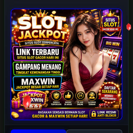
setianya, serta telah mengantongi lisensi resmi
dari PAGCOR sebagai rekomendasi situs
slot
online terupdate dan paling canggih saat ini.
Untuk menghadirkan pengalaman bermain tingkat
tinggi, kami juga bekerja sama secara resmi
dengan provider ternama slot88 guna menyajikan
permainan
slot gampang menang
dengan
persentase winrate mencapai 99.8%. Jadi jangan
ragu lagi, segera bergabung bersama Slot Jackpot
dan raih kesempatan memenangkan hadiah
jackpot bernilai ratusan juta hingga miliaran rupiah
setiap hari. Kami selalu berkomitmen memberikan
deretan keuntungan melimpah melalui berbagai
tawaran promo bonus terbaik, seperti bonus
deposit harian, bonus cashback mingguan, bonus