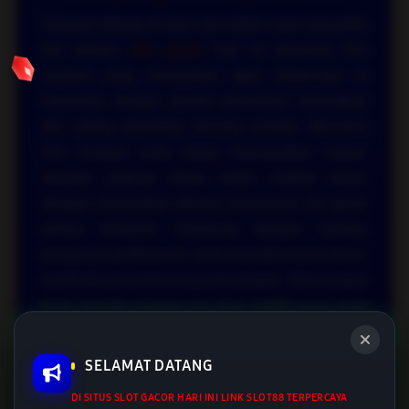
Selamat datang di situs slot online resmi penyedia
link terbaru
slot gacor
hari ini bersama Slot
Jackpot yang merupakan agen terpercaya di
indonesia dengan pilihan permainan terlengkap
dan paling gampang menang jackpot. Bersama
Slot Jackpot anda dapat mewujudkan impian
menjadi jutawan dalam waktu singkat hanya
dengan memainkan deretan permainan slot gacor
pilihan terfavorit. Didukung dengan fasilitas
pelayanan profesional, serta transaksi bank dan e-
wallet 24 jam online tanpa hambatan. Slot Jackpot
telah terbukti sebagai link situs slot88 resmi yang
konsisten memberikan sensasi kemenangan
jackpot maxwin hingga ke tingkat maksimal,
SELAMAT DATANG
lengkap dengan ketersediaan fitur VIP paling
DI SITUS SLOT GACOR HARI INI LINK SLOT88 TERPERCAYA
mutakhir untuk memanjakan seluruh member