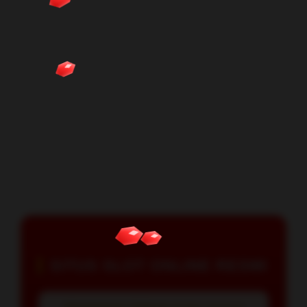
Slot Jackpot : Link
Terbaru Situs Slot Gacor
Hari Ini Gampang Menang
Maxwin
SITUS SLOT ONLINE RESMI