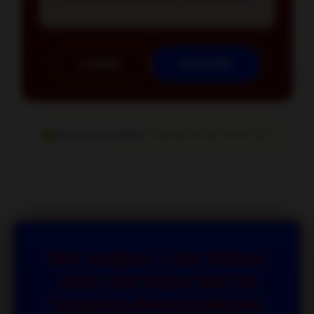
LOGIN
DAFTAR
Situs Slot Gacor Resmi :
Gampang Menang Terbaik 2026.
Layer Popup Close
Slot Jackpot : Link Terbaru
Situs Slot Gacor Hari Ini
Gampang Menang Maxwin