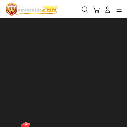
Skip
to
Cari
Troli
Login
Navigation
content