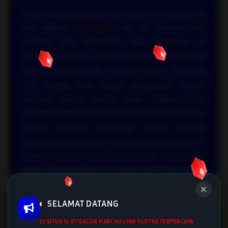
Selamat datang di situs slot online resmi penyedia
link terbaru
slot gacor
hari ini bersama Slot
Jackpot yang merupakan agen terpercaya di
indonesia dengan pilihan permainan terlengkap
dan paling gampang menang jackpot. Bersama
Slot Jackpot anda dapat mewujudkan impian
menjadi jutawan dalam waktu singkat hanya
dengan memainkan deretan permainan slot gacor
pilihan terfavorit. Didukung dengan fasilitas
pelayanan profesional, serta transaksi bank dan e-
wallet 24 jam online tanpa hambatan. Slot Jackpot
telah terbukti sebagai link situs slot88 resmi yang
konsisten memberikan sensasi kemenangan
jackpot maxwin hingga ke tingkat maksimal,
SELAMAT DATANG
lengkap dengan ketersediaan fitur VIP paling
DI SITUS SLOT GACOR HARI INI LINK SLOT88 TERPERCAYA
mutakhir untuk memanjakan seluruh member