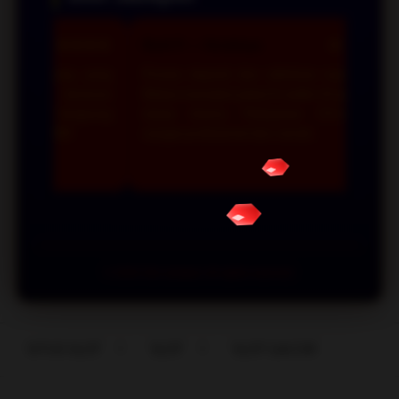
★★★★★
Budi P. — Surabaya
★★★★☆
ang menang yang
Proses deposit dan withdraw super cepat!
ate-nya beneran
Bebas transaksi pakai E-wallet 24 jam penuh
sebentar langsung
tanpa drama. Pelayanan CS-nya juga
me Slot88!
sangat profesional dan ramah.
© 2026 Slot Jackpot. All rights reserved.
SITUS SLOT
>
SLOT
>
SLOT GACOR