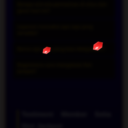
Slot Jackpot adalah situs slot online resmi
Berapa winrate permainan di situs slot
dan terpercaya di Indonesia dengan
gacor hari ini?
pilihan permainan terlengkap. Situs ini
Slot Jackpot bekerja sama dengan provider
dijamin aman karena telah mengantongi
Layanan transaksi apa saja yang
resmi seperti slot88 untuk menghadirkan
lisensi resmi PAGCOR.
tersedia?
permainan slot gacor hari ini gampang
Tersedia layanan pelanggan profesional
menang dengan winrate hingga 99.8%.
Bonus apa saja yang bisa didapatkan?
serta transaksi via Bank dan E-wallet 24
jam nonstop tanpa hambatan, lengkap
Pemain dapat menikmati berbagai promo
Bagaimana cara mengakses Slot
dengan fitur VIP untuk member setia.
menarik seperti Bonus Deposit Harian,
Jackpot?
Cashback Mingguan, Komisi Rollingan,
Cukup ketik Slot Jackpot di pencarian
hingga Bonus Loyalty Point.
Google lewat perangkat smartphone,
tablet, atau komputer Anda akan
menemukan link resmi kami.
Testimoni Member Setia
Slot Jackpot