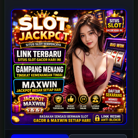
setianya, serta telah mengantongi lisensi resmi
dari PAGCOR sebagai rekomendasi situs
slot
online terupdate dan paling canggih saat ini.
Untuk menghadirkan pengalaman bermain tingkat
tinggi, kami juga bekerja sama secara resmi
dengan provider ternama slot88 guna menyajikan
permainan
slot gampang menang
dengan
persentase winrate mencapai 99.8%. Jadi jangan
ragu lagi, segera bergabung bersama Slot Jackpot
dan raih kesempatan memenangkan hadiah
jackpot bernilai ratusan juta hingga miliaran rupiah
setiap hari. Kami selalu berkomitmen memberikan
deretan keuntungan melimpah melalui berbagai
tawaran promo bonus terbaik, seperti bonus
deposit harian, bonus cashback mingguan, bonus