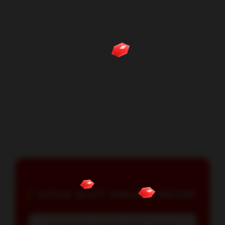
Slot Jackpot : Link
Terbaru Situs Slot Gacor
Hari Ini Gampang Menang
Maxwin
SITUS SLOT ONLINE RESMI