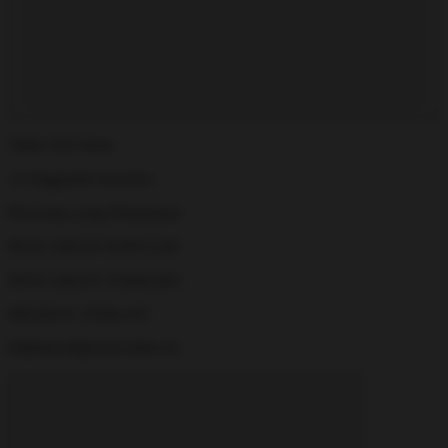
Tidak Ada Saran
AI Suggested Searches
Pencarian yang Disarankan
PENCARIAN POPULER
PENCARIAN TERBARU
PRODUK TERKAIT
DIREKOMENDASIKAN