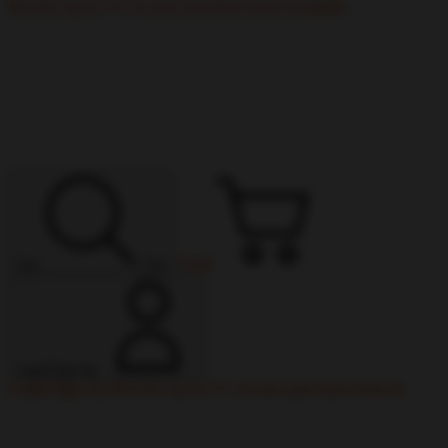
Receive up to 5% of your purchase back in points.
Troli
Cari
Cari
Login/Sign-Up
Login/Sign-Up
Receive up to 5% of your purchase back in