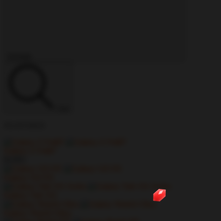
Tutup
Kembali
Cari
FEATURED
Galaxy Z Fold7
BARU
Galaxy S25 FE
Galaxy Tab S11
Galaxy Watch Ultra