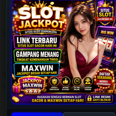
Sebelumnya
Berikutnya
Sebelumnya
Berikutnya