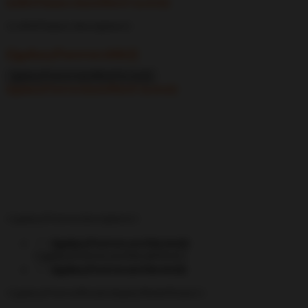
{{offerFinance.learnMoreCta.text}}
{{offerFinance.description}}
{{galaxyForever.title}}
{{galaxyForever.learnMoreCta.text}}
{{galaxyForever.learnMoreCta.text}}
{{galaxyForever.description}}
{{galaxyForever.yesAttr.text}}
{{galaxyForever.yesAttr.subText}}
{{galaxyForever.noAttr.text}}
{{galaxyForeverResult.displayModelName}}