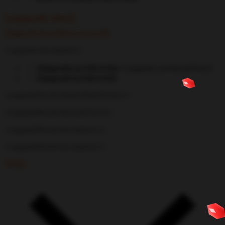
{{upgrade.title}}
{{upgrade.learnMoreCta.text}}
{{upgrade.description}}
{{upgrade.yesAttr.text}}
{{upgrade.yesAttr.subText}}
{{upgrade.noAttr.text}}
{{upgradeResult.displayModelName}}
{{upgradeResult.discountText1}}
{{upgradeResult.description1}}
{{upgradeResult.description2}}
Tutup