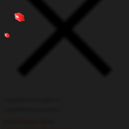
{{upgradeResult.description1}}
{{upgradeResult.description2}}
{{offerFinance.title}}