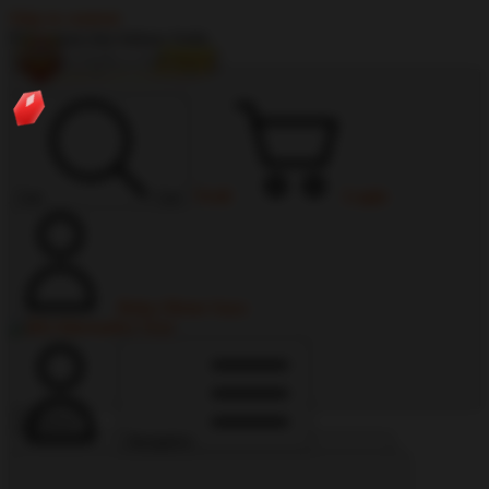
Skip to content
Pilih lokasi dan bahasa Anda.
Troli
Login
Cari
Cari
Buka Menu Saya
Lanjutkan
Navigation