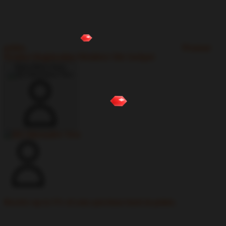
points.
Pesanan
Product Registration
Members
Slot Jackpot
Buka Menu Saya
Receive up to 5% of your purchase back in points.