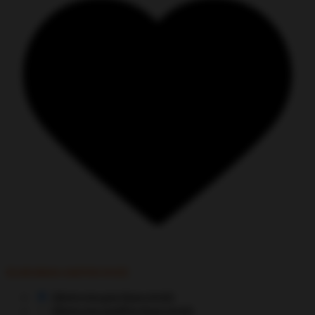
{{calculator.emiAttr.text}}
{{between.purchase.text}}
{{between.nonPurchase.text}}