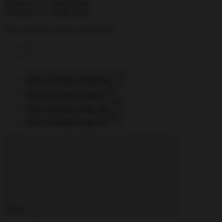
Klik atau ketuk untuk memperkecil
Move Thumbnail Image down
Move Thumbnail Image up
Move Thumbnail Image right
Move Thumbnail Image left
Close