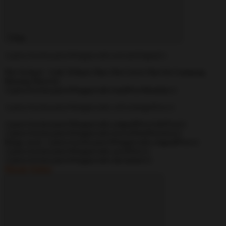
Tutup
{{priceAnchor.priceWrapper.info.noLineOrignal}}
Slot Jackpot : Link Terbaru Situs Slot Gacor Hari Ini Gampang
Menang Maxwin
{{priceAnchor.priceWrapper.info.totalPriceMonthly}}
{{priceAnchor.priceWrapper.info.ceExchangePrice}}
{{priceAnchor.priceWrapper.info.orignalPriceAddText}}
{{priceAnchor.priceWrapper.info.lowestWasPricetext}}
Harga awal:
{{priceAnchor.priceWrapper.info.orignalPrice}}
{{priceAnchor.priceWrapper.info.savePrice}}
{{priceAnchor.priceWrapper.info.disclaimer}}
Masuk
Daftar