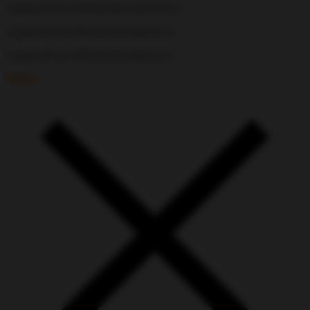
{{galaxyForeverResult.discountText1}}
{{galaxyForeverResult.description1}}
{{galaxyForeverResult.description2}}
Tutup